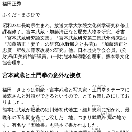
福田正秀
ふくだ・まさひで
昭和23年長崎県生まれ。放送大学大学院文化科学研究科修士
課程修了。宮本武蔵・加藤清正など歴史人物を研究。著書
『宮本武蔵研究論文集』『宮本武蔵研究第二集武州傳来記』
『加藤清正「妻子」の研究(水野勝之と共著)』『加藤清正と
忠廣 肥後加藤家改易の研究』他。日本歴史学会会員。(公
財)島田美術館評議員。(一財)熊本城顕彰会理事。熊本県文化
協会理事。
宮本武蔵と土門拳の
意外な接点
けんごう
どもんけん
福田
きょうは
剣豪
・宮本武蔵と写真家・
土門拳
をテーマに
藤森さんと対談ができるというので、とても楽しみにしてお
りました。
ひご
ただとし
熊本は武蔵が
肥後
の細川藩初代藩主・細川
忠利
に招かれ、最
しゅうえん
晩年の五年間を過ごし没した土地。つまり武蔵
終焉
の地で
ごりんのしょ
す。有名な『
五輪書
』も熊本で書かれました。
いぼく