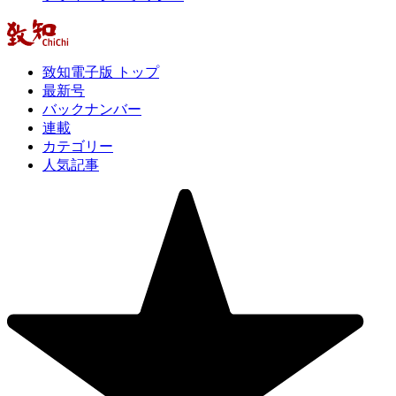
致知電子版 トップ
最新号
バックナンバー
連載
カテゴリー
人気記事