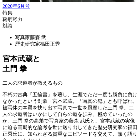
2020年6月号
特集
鞠躬尽力
対談
写真家
藤森 武
歴史研究家
福田正秀
宮本武蔵と
土門 拳
二人の求道者が教えるもの
不朽の古典『五輪書』を著し、生涯でただ一度も勝負に負け
なかったという剣豪・宮本武蔵。「写真の鬼」とも呼ばれ、
被写体の本質を抉り出す写真で一世を風靡した土門 拳。二
人の求道者はいかにして自らの道を歩み、極めていったの
か。土門 拳の高弟で写真家の藤森 武氏と、宮本武蔵の実像
に迫る画期的な論考を世に送り出してきた歴史研究家の福田
正秀氏に、知られざる貴重なエピソードを交えて、熱く語り