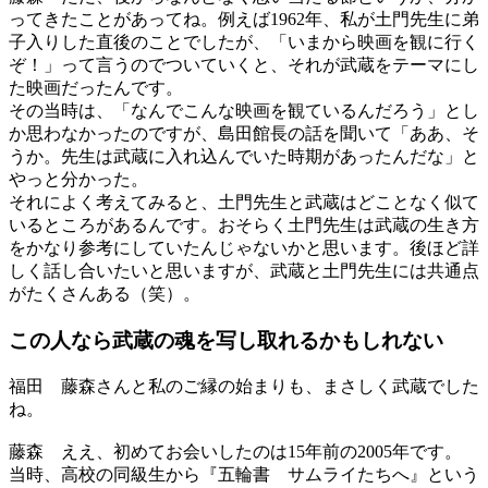
ってきたことがあってね。例えば1962年、私が土門先生に弟
子入りした直後のことでしたが、「いまから映画を観に行く
ぞ！」って言うのでついていくと、それが武蔵をテーマにし
た映画だったんです。
その当時は、「なんでこんな映画を観ているんだろう」とし
か思わなかったのですが、島田館長の話を聞いて「ああ、そ
うか。先生は武蔵に入れ込んでいた時期があったんだな」と
やっと分かった。
それによく考えてみると、土門先生と武蔵はどことなく似て
いるところがあるんです。おそらく土門先生は武蔵の生き方
をかなり参考にしていたんじゃないかと思います。後ほど詳
しく話し合いたいと思いますが、武蔵と土門先生には共通点
がたくさんある（笑）。
この人なら武蔵の魂を
写し取れるかもしれない
福田
藤森さんと私のご縁の始まりも、まさしく武蔵でした
ね。
藤森
ええ、初めてお会いしたのは15年前の2005年です。
当時、高校の同級生から『五輪書 サムライたちへ』という