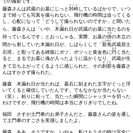
での撮影です。
たいじ
藤森さんは武蔵のお墓にじっと
対峙
しているばかりで、いつ
まで経っても写真を撮られない。飛行機の時間は迫ってくる
し、心配になって「どうして撮られないのですか」と聞いた
こも
ら、藤森さんは「いや、
木漏
れ日が武蔵のお墓に当たるのを
そば
待っているんです」とおっしゃる。実際、お墓の
傍
の木立の
しんめん
間から射していた木漏れ日が、しばらくして「
新免
武蔵居士
まる
石塔」と彫ってある碑面にポツ、ポツっと黄金色に
円
く当た
ると、まるでお墓に魂が入ったように温かくなり、武蔵が生
せつな
きて立ち上がってくるように感じられた、その
刹那
を藤森さ
んはすかさず撮られた。
藤森
木漏れ日が当たれば、墓石に刻まれた文字がぐっと浮
いてくると確信していたんです。でもなかなか当たらない
（笑）。粘りに粘って、当たった瞬間にシャッターを切った
わけですが、飛行機の時間は本当にぎりぎりでしたね。
福田
さすが土門拳のお弟子さんだと、藤森さんの姿を通し
て土門拳のすごさを実感しましたよ。
藤森
ああ、そうですか。いやぁ、私はもうその時は完全に