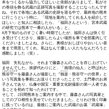
本をつくるから協力してほしいと依頼がありまして、私がそ
の巻頭を飾る武蔵の足跡写真を撮影することになったんです
ね。それで各地にある武蔵の史跡を巡る中で、最終地の熊本
に行こうという時に、「現地を案内してくれる人を紹介して
ほしい」と知人に相談したら、「福田さんという、宮本武蔵
の研究では熊本で一番の人がいる」と。
8月下旬のものすごく暑い時期でしたが、福田さんは快く引
き受けてくださり、撮影したらよい場所を車で全部案内して
くださいましたよね。さらに、奥様がおしぼりやおいしい昼
食まで用意してくれ、私はなんて優しい人たちなんだろうと
感動しました（笑）。
福田
失礼ながら、それまで藤森さんのことを存じ上げてい
ませんでした。挨拶代わりにと、「画壇の仙人」と呼ばれた
くまがいもりかず
どくらく
熊谷守一
を藤森さんが撮影した『
独楽
・熊谷守一の世界』と
いう写真集を事前にお送りくださったことで、土門拳のお弟
子さんであり、仏像や国宝・重要文化財撮影の第一人者であ
ることを初めて知ったわけです。
そして、2日間熊本をご案内する中で、藤森さんの写真家と
してのプロ根性を見せていただきました。とりわけ強く印象
に残っているのは、最後にご案内した武蔵のお墓「武蔵塚」