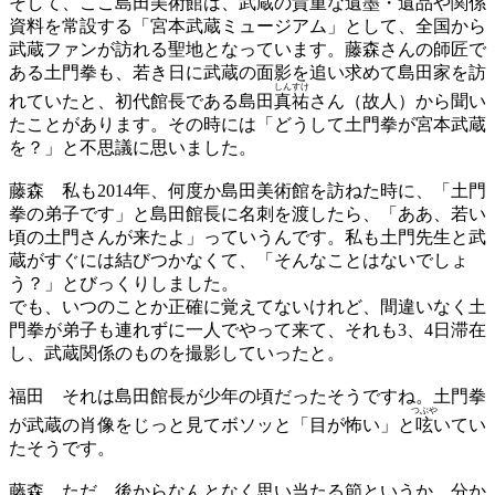
そして、ここ島田美術館は、武蔵の貴重な
遺墨
・遺品や関係
資料を常設する「宮本武蔵ミュージアム」として、全国から
武蔵ファンが訪れる聖地となっています。藤森さんの師匠で
ある土門拳も、若き日に武蔵の面影を追い求めて島田家を訪
しんすけ
れていたと、初代館長である島田
真祐
さん（故人）から聞い
たことがあります。その時には「どうして土門拳が宮本武蔵
を？」と不思議に思いました。
藤森
私も2014年、何度か島田美術館を訪ねた時に、「土門
拳の弟子です」と島田館長に名刺を渡したら、「ああ、若い
頃の土門さんが来たよ」っていうんです。私も土門先生と武
蔵がすぐには結びつかなくて、「そんなことはないでしょ
う？」とびっくりしました。
でも、いつのことか正確に覚えてないけれど、間違いなく土
門拳が弟子も連れずに一人でやって来て、それも3、4日滞在
し、武蔵関係のものを撮影していったと。
福田
それは島田館長が少年の頃だったそうですね。土門拳
つぶや
が武蔵の肖像をじっと見てボソッと「目が怖い」と
呟
いてい
たそうです。
藤森
ただ、後からなんとなく思い当たる節というか、分か