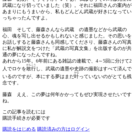
武蔵になり切っていました（笑）。それに福田さんの案内が
あまりにもうまいから、私もどんどん武蔵が好きになってい
っちゃったんですよ。
福田
そして、藤森さんなら武蔵 の遺墨などから武蔵の
心、魂を写し出せるかもしれないと感じました。その思いを
お話しすると藤森さんも同感してくださり、藤森さんの写真
に私が解説文をつけた「武蔵の写真文集」を出版するのが共
通の夢になったんですね。
あれから15年。6年前にある雑誌の連載で、4～5回に分けて2
かんこう
人でロケを
敢行
し、武蔵の遺墨や史跡の撮影はすべて済んで
かな
いるのですが、本にする夢はまだ
叶
っていないのがとても残
念です。
藤森
ええ、この夢は何年かかってもぜひ実現させたいです
ね。
この記事を読むには
購読手続きが必要です
購読をはじめる
購読済みの方はログイン