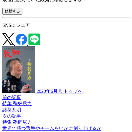
移動する
SNSにシェア
2020年6月号 トップへ
前の記事
特集 鞠躬尽力
諸葛孔明
次の記事
特集 鞠躬尽力
世界で勝つ選手やチームを
いかに創り上げるか