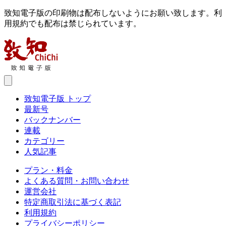
致知電子版の印刷物は配布しないようにお願い致します。利
用規約でも配布は禁じられています。
致知電子版 トップ
最新号
バックナンバー
連載
カテゴリー
人気記事
プラン・料金
よくある質問・お問い合わせ
運営会社
特定商取引法に基づく表記
利用規約
プライバシーポリシー