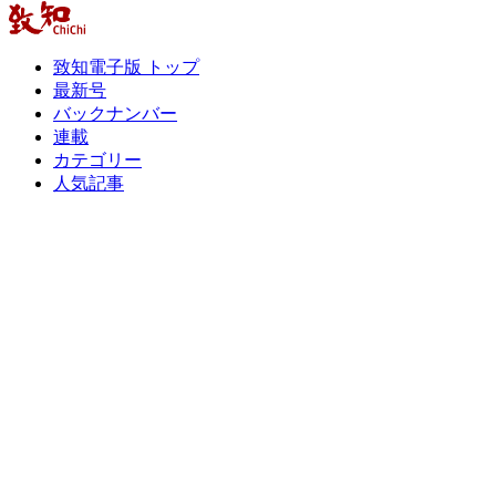
致知電子版 トップ
最新号
バックナンバー
連載
カテゴリー
人気記事