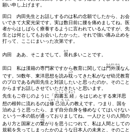
願い申し上げます。
田口
内田先生とお話しするのは私の念願でしたから、お会
いできて大変光栄です。実は数日前に腰を痛めましてね。医
者からはしばらく療養するように言われているんですが、先
生とは何としてもお会いしたかった。それで強い痛み止めを
打って、ここにまいった次第です。
おそ
内田
ああ、そこまでして。
畏
れ多いことです。
もんがいかん
田口
私は漢籍の専門家ですから教育に関しては
門外漢
なん
ふけ
です。50数年、東洋思想を読み
耽
ってきた私がなぜ幼児教育
のプロである内田先生と対談したいと思ったのか。そのこと
からまずお話しさせていただきたいと思います。
し
しょ
ご
きょう
先生もご存じのように「
四
書
五
経
」をはじめとする東洋思
しゅう
こ
ち
じん
想の根幹に流れるのは
修
己
治
人
の教えです。つまり、国を
治めようと思ったら、まず自分自身を修めなくてはいけない
という一本の筋が通っておりましてね。一人ひとりの人間の
つな
あり方と国家との
繋
がりを思うにつれて、私は人間としての
規範を失ってしまったかのような日本人の未来と、そのこと