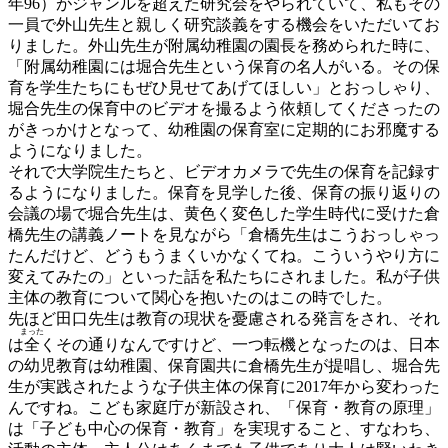
年96）がジャンルを超えた研究会をやられていて、私もその
一員で外山先生と親しく研究談義をする機会をいただいてお
りました。外山先生が附属幼稚園の園長を務められた時に、
「附属幼稚園には堀合先生という保育の名人がいる。その保
育を学生たちにもぜひ見せてあげてほしい」とおっしゃり、
堀合先生の保育中のビデオを撮るよう依頼してくださったの
がきっかけとなって、幼稚園の保育室に定期的にお邪魔する
ようになりました。
それで大学院生たちと、ビデオカメラで先生の保育を記録す
るようになりました。保育を見学した後、保育の振り返りの
会議の場で堀合先生は、黄色く変色した学生時代に受けた倉
橋先生の講義ノートを見ながら「倉橋先生はこうおっしゃっ
たんだけど、どうもうまくいかなくてね。こういうやり方に
変えてみたの」といった話を私たちにされました。私が子供
主体の教育について関心を抱いたのはこの時でした。
先ほど田口先生は教育の現状を憂慮される発言をされ、それ
まった
は
全
くその通りなんですけど、一つ転機となったのは、日本
の幼児教育は幼稚園、保育園共に倉橋先生が提唱し、堀合先
生が実践されたような子供主体の保育に2017年から変わった
んですね。こども家庭庁が新設され、「保育・教育の原理」
は「子ども中心の保育・教育」を実現すること、すなわち、