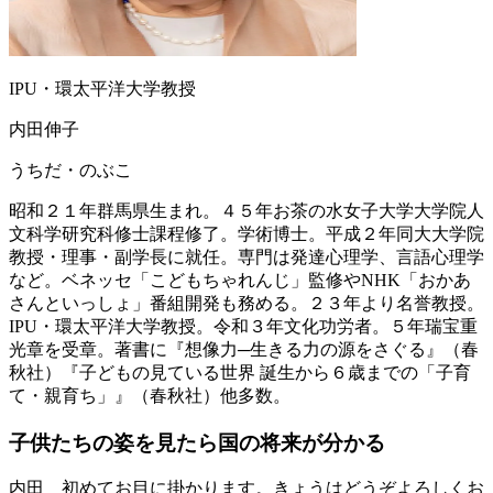
IPU・環太平洋大学教授
内田伸子
うちだ・のぶこ
昭和２１年群馬県生まれ。４５年お茶の水女子大学大学院人
文科学研究科修士課程修了。学術博士。平成２年同大大学院
教授・理事・副学長に就任。専門は発達心理学、言語心理学
など。ベネッセ「こどもちゃれんじ」監修やNHK「おかあ
さんといっしょ」番組開発も務める。２３年より名誉教授。
IPU・環太平洋大学教授。令和３年文化功労者。５年瑞宝重
光章を受章。著書に『想像力─生きる力の源をさぐる』（春
秋社）『子どもの見ている世界 誕生から６歳までの「子育
て・親育ち」』（春秋社）他多数。
子供たちの姿を見たら
国の将来が分かる
内田
初めてお目に掛かります。きょうはどうぞよろしくお