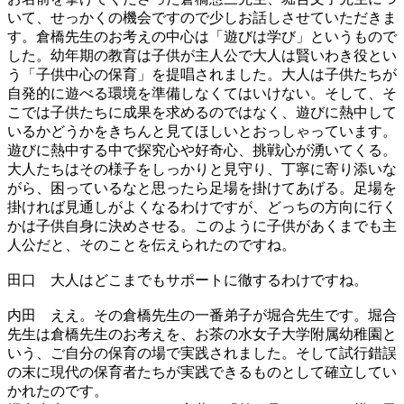
いて、せっかくの機会ですので少しお話しさせていただきま
す。倉橋先生のお考えの中心は「遊びは学び」というもので
した。幼年期の教育は子供が主人公で大人は賢いわき役とい
う「子供中心の保育」を提唱されました。大人は子供たちが
自発的に遊べる環境を準備しなくてはいけない。そして、そ
こでは子供たちに成果を求めるのではなく、遊びに熱中して
いるかどうかをきちんと見てほしいとおっしゃっています。
遊びに熱中する中で探究心や好奇心、挑戦心が湧いてくる。
大人たちはその様子をしっかりと見守り、丁寧に寄り添いな
がら、困っているなと思ったら足場を掛けてあげる。足場を
掛ければ見通しがよくなるわけですが、どっちの方向に行く
かは子供自身に決めさせる。このように子供があくまでも主
人公だと、そのことを伝えられたのですね。
田口
大人はどこまでもサポートに徹するわけですね。
内田
ええ。その倉橋先生の一番弟子が堀合先生です。堀合
先生は倉橋先生のお考えを、お茶の水女子大学附属幼稚園と
いう、ご自分の保育の場で実践されました。そして試行錯誤
の末に現代の保育者たちが実践できるものとして確立してい
かれたのです。