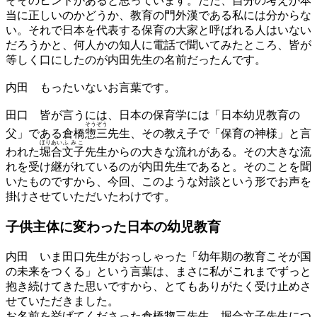
そそのヒントがあると思っています。ただ、自分の考えが本
当に正しいのかどうか、教育の門外漢である私には分からな
い。それで日本を代表する保育の大家と呼ばれる人はいない
だろうかと、何人かの知人に電話で聞いてみたところ、皆が
等しく口にしたのが内田先生の名前だったんです。
内田
もったいないお言葉です。
田口
皆が言うには、日本の保育学には「日本幼児教育の
そう
ぞう
父」である倉橋
惣
三
先生、その教え子で「保育の神様」と言
ほり
あい
ふみこ
われた
堀
合
文子
先生からの大きな流れがある。その大きな流
れを受け継がれているのが内田先生であると。そのことを聞
いたものですから、今回、このような対談という形でお声を
掛けさせていただいたわけです。
子供主体に変わった
日本の幼児教育
内田
いま田口先生がおっしゃった「幼年期の教育こそが国
の未来をつくる」という言葉は、まさに私がこれまでずっと
抱き続けてきた思いですから、とてもありがたく受け止めさ
せていただきました。
お名前を挙げてくださった倉橋惣三先生、堀合文子先生につ