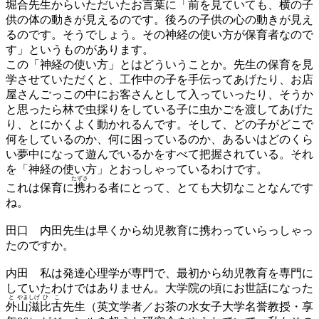
堀合先生からいただいたお言葉に「前を見ていても、横の子
供の体の動きが見えるのです。後ろの子供の心の動きが見え
るのです。そうでしょう。その神経の使い方が保育者なので
す」というものがあります。
この「神経の使い方」とはどういうことか。先生の保育を見
学させていただくと、工作中の子を手伝ってあげたり、お店
屋さんごっこの中にお客さんとして入っていったり、そうか
と思ったら林で虫採りをしている子に虫かごを渡してあげた
り、とにかくよく動かれるんです。そして、どの子がどこで
何をしているのか、何に困っているのか、あるいはどのくら
い夢中になって遊んでいるかをすべて把握されている。それ
を「神経の使い方」とおっしゃっているわけです。
たずさ
これは保育に
携
わる者にとって、とても大切なことなんです
ね。
田口
内田先生は早くから幼児教育に携わっていらっしゃっ
たのですか。
内田
私は発達心理学が専門で、最初から幼児教育を専門に
していたわけではありません。大学院の頃にお世話になった
と
やま
しげ
ひ
こ
外
山
滋
比
古
先生（英文学者／お茶の水女子大学名誉教授・享