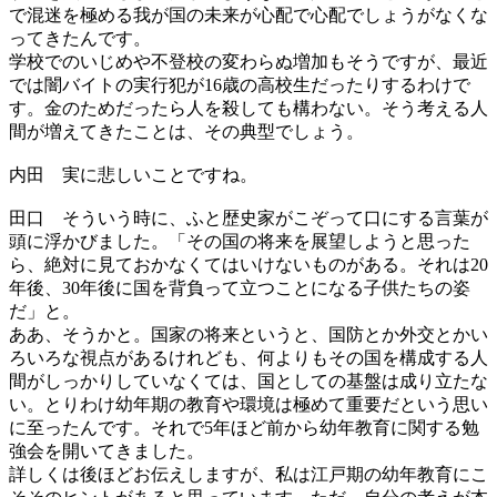
で混迷を極める我が国の未来が心配で心配でしょうがなくな
ってきたんです。
学校でのいじめや不登校の変わらぬ増加もそうですが、最近
では闇バイトの実行犯が16歳の高校生だったりするわけで
す。金のためだったら人を殺しても構わない。そう考える人
間が増えてきたことは、その典型でしょう。
内田
実に悲しいことですね。
田口
そういう時に、ふと歴史家がこぞって口にする言葉が
頭に浮かびました。「その国の将来を展望しようと思った
ら、絶対に見ておかなくてはいけないものがある。それは20
年後、30年後に国を背負って立つことになる子供たちの姿
だ」と。
ああ、そうかと。国家の将来というと、国防とか外交とかい
ろいろな視点があるけれども、何よりもその国を構成する人
間がしっかりしていなくては、国としての基盤は成り立たな
い。とりわけ幼年期の教育や環境は極めて重要だという思い
に至ったんです。それで5年ほど前から幼年教育に関する勉
強会を開いてきました。
詳しくは後ほどお伝えしますが、私は江戸期の幼年教育にこ