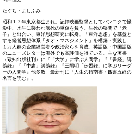
たぐち・よしふみ
昭和１７年東京都生まれ。記録映画監督としてバンコクで撮
影中、水牛に襲われ瀕死の重傷を負う。生死の狭間で『老
子』と出合い、東洋思想研究に転身。「東洋思想」を基盤と
する経営思想体系「タオ・マネジメント」を構築・実践し、
１万人超の企業経営者や政治家らを育成。英語版・中国語版
のニューズレターは海外でも高評価を得ている。主な著書
（致知出版社刊）に『「大学」に学ぶ人間学』『「書経」講
義録』『「中庸」講義録』『王陽明「伝習録」に学ぶリーダ
ーの人間学』他多数。最新刊に『人生の指南書・四書五経の
名言を読む』。