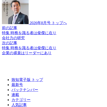
2026年8月号 トップへ
前の記事
特集 時務を識る者は俊傑に在り
会社力の研究
次の記事
特集 時務を識る者は俊傑に在り
企業の盛衰は
リーダーにあり
致知電子版 トップ
最新号
バックナンバー
連載
カテゴリー
人気記事