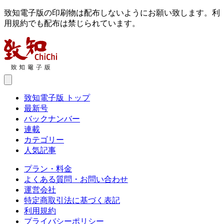
致知電子版の印刷物は配布しないようにお願い致します。利
用規約でも配布は禁じられています。
致知電子版 トップ
最新号
バックナンバー
連載
カテゴリー
人気記事
プラン・料金
よくある質問・お問い合わせ
運営会社
特定商取引法に基づく表記
利用規約
プライバシーポリシー