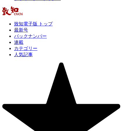
致知電子版 トップ
最新号
バックナンバー
連載
カテゴリー
人気記事