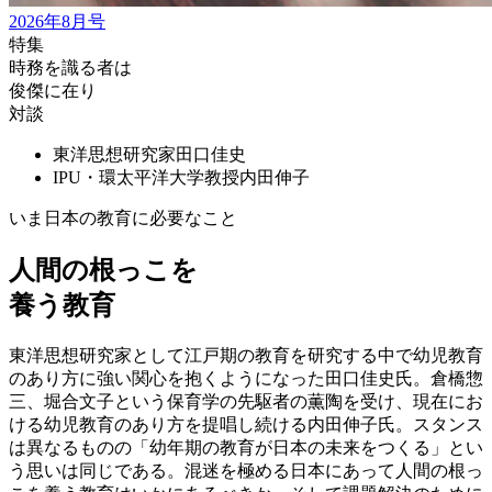
2026年8月号
特集
時務を識る者は
俊傑に在り
対談
東洋思想研究家
田口佳史
IPU・環太平洋大学教授
内田伸子
いま日本の教育に必要なこと
人間の根っこを
養う教育
東洋思想研究家として江戸期の教育を研究する中で幼児教育
のあり方に強い関心を抱くようになった田口佳史氏。倉橋惣
三、堀合文子という保育学の先駆者の薫陶を受け、現在にお
ける幼児教育のあり方を提唱し続ける内田伸子氏。スタンス
は異なるものの「幼年期の教育が日本の未来をつくる」とい
う思いは同じである。混迷を極める日本にあって人間の根っ