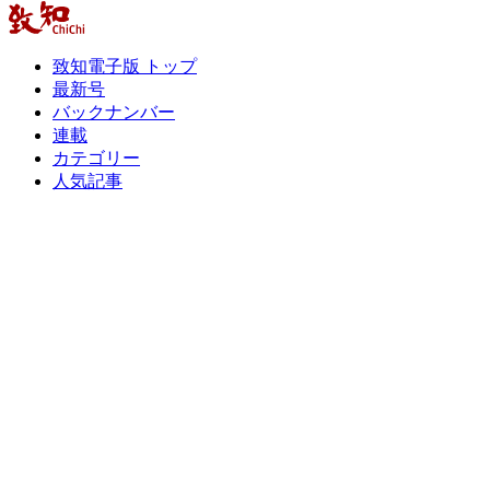
致知電子版 トップ
最新号
バックナンバー
連載
カテゴリー
人気記事