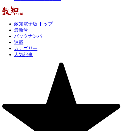
致知電子版 トップ
最新号
バックナンバー
連載
カテゴリー
人気記事