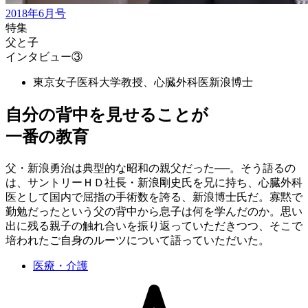
2018年6月号
特集
父と子
インタビュー③
東京女子医科大学教授、心臓外科医
新浪博士
自分の背中を見せることが
一番の教育
父・新浪勇治は典型的な昭和の親父だった──。そう語るの
は、サントリーＨＤ社長・新浪剛史氏を兄に持ち、心臓外科
医として国内で屈指の手術数を誇る、新浪博士氏だ。寡黙で
勤勉だったという父の背中から息子は何を学んだのか。思い
出に残る親子の触れ合いを振り返っていただきつつ、そこで
培われたご自身のルーツについて語っていただいた。
医療・介護