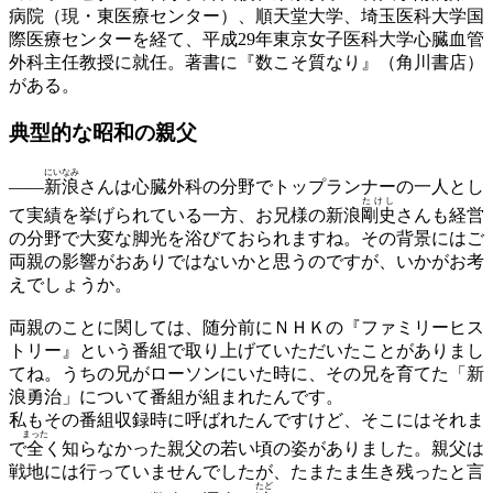
病院（現・東医療センター）、順天堂大学、埼玉医科大学国
際医療センターを経て、平成29年東京女子医科大学心臓血管
外科主任教授に就任。著書に『数こそ質なり』（角川書店）
がある。
典型的な昭和の親父
にいなみ
——
新浪
さんは心臓外科の分野でトップランナーの一人とし
たけし
て実績を挙げられている一方、お兄様の新浪
剛史
さんも経営
の分野で大変な脚光を浴びておられますね。その背景にはご
両親の影響がおありではないかと思うのですが、いかがお考
えでしょうか。
両親のことに関しては、随分前にＮＨＫの『ファミリーヒス
トリー』という番組で取り上げていただいたことがありまし
てね。うちの兄がローソンにいた時に、その兄を育てた「新
浪勇治」について番組が組まれたんです。
私もその番組収録時に呼ばれたんですけど、そこにはそれま
まった
で
全
く知らなかった親父の若い頃の姿がありました。親父は
戦地には行っていませんでしたが、たまたま生き残ったと言
たど