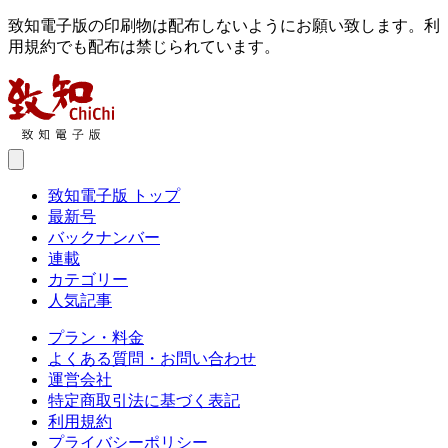
致知電子版の印刷物は配布しないようにお願い致します。利
用規約でも配布は禁じられています。
致知電子版 トップ
最新号
バックナンバー
連載
カテゴリー
人気記事
プラン・料金
よくある質問・お問い合わせ
運営会社
特定商取引法に基づく表記
利用規約
プライバシーポリシー