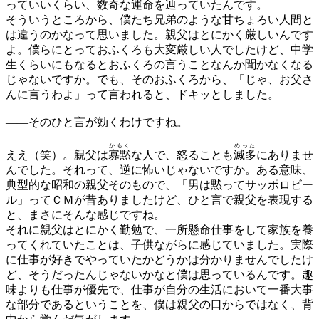
っていいくらい、数奇な運命を
辿
っていたんです。
そういうところから、僕たち兄弟のような甘ちょろい人間と
は違うのかなって思いました。親父はとにかく厳しいんです
よ。僕らにとっておふくろも大変厳しい人でしたけど、中学
生くらいにもなるとおふくろの言うことなんか聞かなくなる
じゃないですか。でも、そのおふくろから、「じゃ、お父さ
んに言うわよ」って言われると、ドキッとしました。
——
そのひと言が効くわけですね。
かもく
めった
ええ（笑）。親父は
寡黙
な人で、怒ることも
滅多
にありませ
んでした。それって、逆に怖いじゃないですか。ある意味、
典型的な昭和の親父そのもので、「男は黙ってサッポロビー
ル」ってＣＭが昔ありましたけど、ひと言で親父を表現する
と、まさにそんな感じですね。
それに親父はとにかく勤勉で、一所懸命仕事をして家族を養
ってくれていたことは、子供ながらに感じていました。実際
に仕事が好きでやっていたかどうかは分かりませんでしたけ
ど、そうだったんじゃないかなと僕は思っているんです。趣
味よりも仕事が優先で、仕事が自分の生活において一番大事
な部分であるということを、僕は親父の口からではなく、背