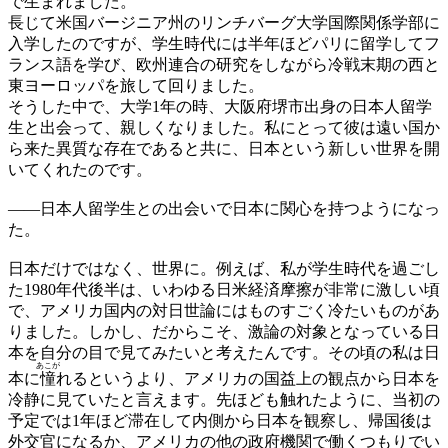
で生まれました。
長じて米国バージニア州のリンチバーグ大学国際関係学部に
入学したのですが、学生時代には半年ほどパリに留学してフ
ランス語を学び、欧州連合の研究をしながら冷戦末期の西と
東ヨーロッパを旅して回りました。
そうした中で、大学1年の時、大阪府堺市出身の日本人留学
生と出会って、親しくなりました。私にとって彼は遠い国か
ら来た異質な存在であると共に、日本という新しい世界を開
いてくれたのです。
——
日本人留学生との出会いで日本に関心を持つようになっ
た。
日本だけではなく、世界に。例えば、私が学生時代を過ごし
た1980年代後半は、いわゆる日米経済摩擦が非常に激しい頃
で、アメリカ国内の対日世論にはものすごく冷たいものがあ
りました。しかし、だからこそ、激論の対象となっている日
本を自分の目で見てみたいと考えたんです。その頃の私は日
あこが
本に
憧
れるというより、アメリカの国益上の観点から日本を
冷静に見ていたと言えます。先ほども触れたように、当初の
予定では1年ほど滞在して内側から日本を観察し、帰国後は
外交官になるか、アメリカの他の政府機関で働くつもりでい