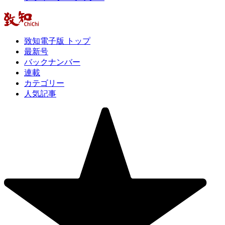
致知電子版 トップ
最新号
バックナンバー
連載
カテゴリー
人気記事