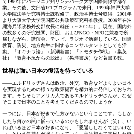
て1990年にバージニア州リンチバーグ大学国際関係学部卒
業。その後、文部省JETプログラムで来日。1999年神戸大学
大学院法学研究科博士課程修了。政治学博士号取得。2001年
より大阪大学大学院国際公共政策研究科准教授。2009年在沖
縄海兵隊政務外交部次長に就任（～2015年）。現在、国内外
の数多くの研究機関、財団、およびNGO・NPOに兼務で所
属しながら、講演会、テレビ、ラジオで活躍している。国際
教育、防災、地方創生に関するコンサルタントとしても活
動。『オキナワ論』（新潮新書）『トモダチ作戦』（集英
社）『教育不況からの脱出』（晃洋書房）など著書多数。
世界は強い日本の
復活を待っている
——
エルドリッヂさんは政治、外交、教育などよりよい日本
を実現するための様々な政策提言を精力的に発信しておられ
ます。そもそもアメリカ人であるエルドリッヂさんが、なぜ
そこまで日本のことを考えてくださるのでしょうか。
一つには、日本が好きで仕方がないということです。もしか
わな
はま
したら何かの
罠
に
嵌
っているのかもしれませんが（笑）、い
ればいるほど日本が好きになり、「恩返ししなくてはいけな
い」という気持ちが強くなっていく。実は初めて来日した時