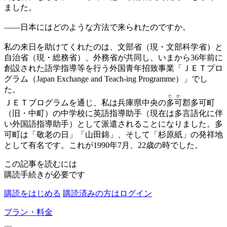
ました。
——
日本にはどのような方法で来られたのですか。
私の来日を助けてくれたのは、文部省（現・文部科学省）と
自治省（現・総務省）、外務省が共同し、いまから36年前に
創設された語学指導等を行う外国青年招致事業「ＪＥＴプロ
グラム（Japan Exchange and Teach-ing Programme）」でし
た。
たか
ＪＥＴプログラムを通じ、私は兵庫県中央の
多可
郡多可町
（旧・中町）の中学校に英語指導助手（現在は多言語化に伴
い外国語指導助手）として派遣されることになりました。多
可町は「敬老の日」「山田錦」、そして「杉原紙」の発祥地
として有名です。これが1990年7月、22歳の時でした。
この記事を読むには
購読手続きが必要です
購読をはじめる
購読済みの方はログイン
プラン・料金