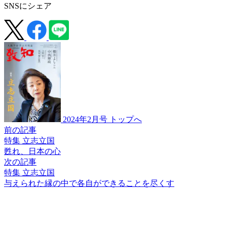
SNSにシェア
2024年2月号 トップへ
前の記事
特集 立志立国
甦れ、日本の心
次の記事
特集 立志立国
与えられた縁の中で
各自ができることを
尽くす