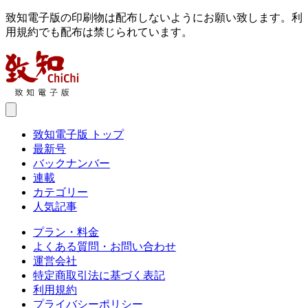
致知電子版の印刷物は配布しないようにお願い致します。利
用規約でも配布は禁じられています。
致知電子版 トップ
最新号
バックナンバー
連載
カテゴリー
人気記事
プラン・料金
よくある質問・お問い合わせ
運営会社
特定商取引法に基づく表記
利用規約
プライバシーポリシー