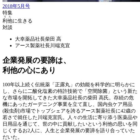
2018年5月号
特集
りた
利他
に生きる
対談
大幸薬品社長
柴田 高
アース製薬社長
川端克宜
企業発展の要諦は、
利他の心にあり
100年以上続く伝統薬「正露丸」の効能を科学的に明らかに
し、さらに二酸化塩素の特許技術で「空間除菌」という新た
な市場を開拓してきた大幸薬品社長の柴田 高氏。存続の危
機にあったガーデニング事業を立て直し、国内虫ケア用品
(殺虫剤)市場でトップシェアを誇るアース製薬社長に42歳の
若さで就任した川端克宜氏。人々の生活に寄り添う医薬品や
日用品を通じて、世の中に貢献したいという利他の思いを同
じくするお2人に、人生と企業発展の要諦を語り合っていた
だいた。