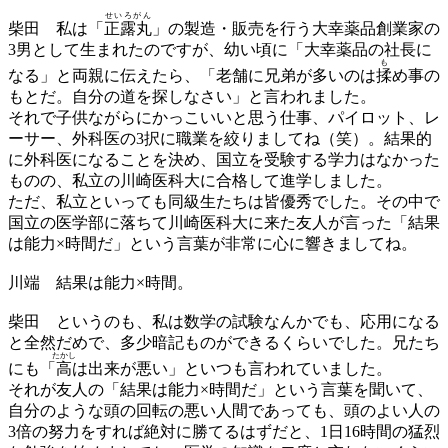
せいろがん
柴田
私は「
正露丸
」の製造・販売を行う大幸薬品創業家の
3男として生まれたのですが、幼い頃に「大幸薬品の社長に
も
なる」と両親に伝えたら、「老舗に兄弟が多いのは
揉
め事の
もとだ。自分の道を探しなさい」と言われました。
それで子供ながらにかっこいいと思う仕事、パイロット、レ
ーサー、外科医の3択に職業を絞りましてね（笑）。結果的
に外科医になることを決め、国立を受験する学力はなかった
ものの、私立の川崎医科大に合格して進学しました。
ただ、私立といっても同級生たちは皆優秀でした。その中で
国立の医学部に落ちて川崎医科大に来た友人が言った「結果
は能力×時間だ」という言葉が非常に心に響きましてね。
川端
結果は能力×時間。
柴田
というのも、私は数学の試験なんかでも、応用になる
と全然だめで、多少暗記ものができるくらいでした。兄たち
たかし
にも「
高
は出来が悪い」といつも言われていました。
それが友人の「結果は能力×時間だ」という言葉を聞いて、
自分のような頭の回転の悪い人間であっても、頭のよい人の
3倍の努力をすれば絶対に勝てるはずだと、1日16時間の猛烈