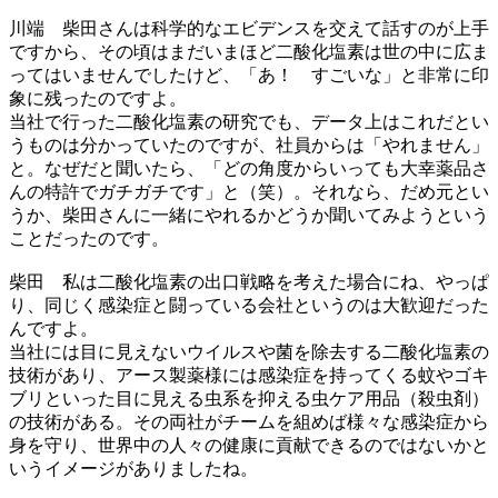
川端
柴田さんは科学的なエビデンスを交えて話すのが上手
ですから、その頃はまだいまほど二酸化塩素は世の中に広ま
ってはいませんでしたけど、「あ！ すごいな」と非常に印
象に残ったのですよ。
当社で行った二酸化塩素の研究でも、データ上はこれだとい
うものは分かっていたのですが、社員からは「やれません」
と。なぜだと聞いたら、「どの角度からいっても大幸薬品さ
んの特許でガチガチです」と（笑）。それなら、だめ元とい
うか、柴田さんに一緒にやれるかどうか聞いてみようという
ことだったのです。
柴田
私は二酸化塩素の出口戦略を考えた場合にね、やっぱ
り、同じく感染症と闘っている会社というのは大歓迎だった
んですよ。
当社には目に見えないウイルスや菌を除去する二酸化塩素の
技術があり、アース製薬様には感染症を持ってくる蚊やゴキ
ブリといった目に見える虫系を抑える虫ケア用品（殺虫剤）
の技術がある。その両社がチームを組めば様々な感染症から
身を守り、世界中の人々の健康に貢献できるのではないかと
いうイメージがありましたね。