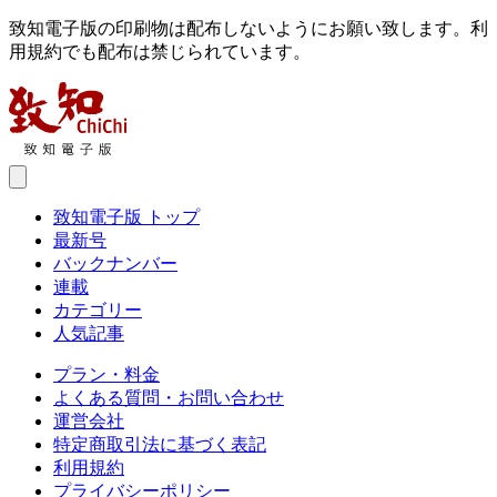
致知電子版の印刷物は配布しないようにお願い致します。利
用規約でも配布は禁じられています。
致知電子版 トップ
最新号
バックナンバー
連載
カテゴリー
人気記事
プラン・料金
よくある質問・お問い合わせ
運営会社
特定商取引法に基づく表記
利用規約
プライバシーポリシー