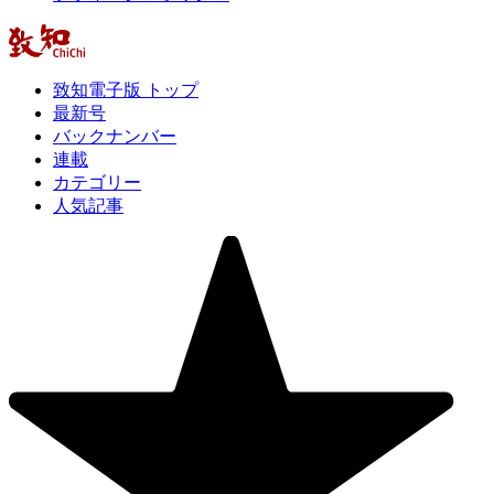
致知電子版 トップ
最新号
バックナンバー
連載
カテゴリー
人気記事