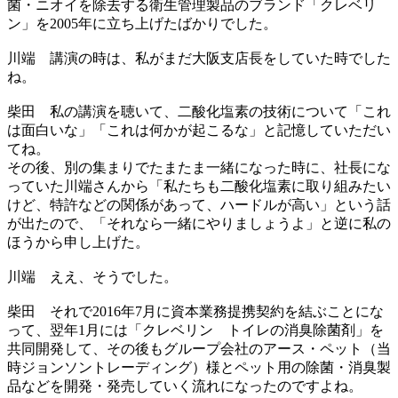
菌・ニオイを除去する衛生管理製品のブランド「クレベリ
ン」を2005年に立ち上げたばかりでした。
川端
講演の時は、私がまだ大阪支店長をしていた時でした
ね。
柴田
私の講演を聴いて、二酸化塩素の技術について「これ
は面白いな」「これは何かが起こるな」と記憶していただい
てね。
その後、別の集まりでたまたま一緒になった時に、社長にな
っていた川端さんから「私たちも二酸化塩素に取り組みたい
けど、特許などの関係があって、ハードルが高い」という話
が出たので、「それなら一緒にやりましょうよ」と逆に私の
ほうから申し上げた。
川端
ええ、そうでした。
柴田
それで2016年7月に資本業務提携契約を結ぶことにな
って、翌年1月には「クレベリン トイレの消臭除菌剤」を
共同開発して、その後もグループ会社のアース・ペット（当
時ジョンソントレーディング）様とペット用の除菌・消臭製
品などを開発・発売していく流れになったのですよね。