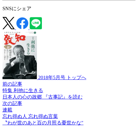
SNSにシェア
2018年5月号 トップへ
前の記事
特集 利他に生きる
日本人の心の故郷
『古事記』を読む
次の記事
連載
忘れ得ぬ人 忘れ得ぬ言葉
〝わが世のあと
百の月照る憂世かな″