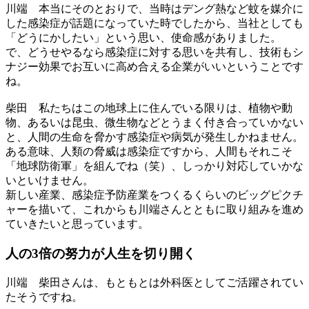
川端
本当にそのとおりで、当時はデング熱など蚊を媒介に
した感染症が話題になっていた時でしたから、当社としても
「どうにかしたい」という思い、使命感がありました。
で、どうせやるなら感染症に対する思いを共有し、技術もシ
ナジー効果でお互いに高め合える企業がいいということです
ね。
柴田
私たちはこの地球上に住んでいる限りは、植物や動
物、あるいは昆虫、微生物などとうまく付き合っていかない
と、人間の生命を脅かす感染症や病気が発生しかねません。
ある意味、人類の脅威は感染症ですから、人間もそれこそ
「地球防衛軍」を組んでね（笑）、しっかり対応していかな
いといけません。
新しい産業、感染症予防産業をつくるくらいのビッグピクチ
ャーを描いて、これからも川端さんとともに取り組みを進め
ていきたいと思っています。
人の3倍の努力が
人生を切り開く
川端
柴田さんは、もともとは外科医としてご活躍されてい
たそうですね。