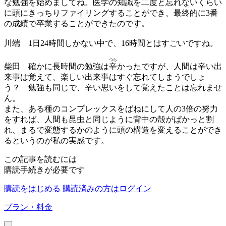
な勉強を始めましてね。医学の知識を二度と忘れないくらい
に頭にきっちりファイリングすることができ、最終的に3番
の成績で卒業することができたのです。
川端
1日24時間しかない中で、16時間とはすごいですね。
つら
柴田
確かに長時間の勉強は
辛
かったですが、人間は辛い出
来事は覚えて、楽しい出来事はすぐ忘れてしまうでしょ
う？ 勉強も同じで、辛い思いをして覚えたことは忘れませ
ん。
また、ある種のコンプレックスをばねにして人の3倍の努力
をすれば、人間も昆虫と同じように背中の殻がぱかっと割
れ、まるで変態するかのように頭の構造を変えることができ
るというのが私の実感です。
この記事を読むには
購読手続きが必要です
購読をはじめる
購読済みの方はログイン
プラン・料金