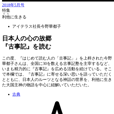
2018年5月号
特集
りた
利他
に生きる
アイテラス社長
今野華都子
日本人の心の故郷
『古事記』を読む
この度、『はじめて読む人の「古事記」』を上梓された今野
華都子さんは、全国に30を数える古事記塾を主宰するなど、
いまも精力的に『古事記』を広める活動を続けている。そこ
で本欄では、『古事記』に寄せる深い思いを語っていただく
とともに、日本人のルーツとなる神話の世界を、利他に生き
た大国主神の物語を中心に紐解いていただいた。
古典