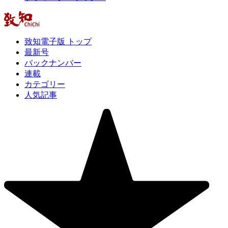
致知電子版 トップ
最新号
バックナンバー
連載
カテゴリー
人気記事