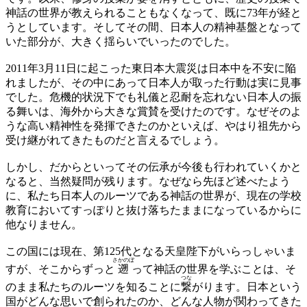
神話の世界が教えられることもなくなって、既に73年が経と
うとしています。そしてその間、日本人の精神基盤となって
いた部分が、大きく揺らいでいったのでした。
2011年3月11日に起こった東日本大震災は日本中を不安に陥
れましたが、その中にあって日本人が取った行動は実に見事
でした。危機的状況下でも礼儀と忍耐を忘れない日本人の振
る舞いは、海外から大きな賞賛を受けたのです。なぜそのよ
うな高い精神性を発揮できたのかといえば、やはり祖先から
受け継がれてきたものだと言えるでしょう。
しかし、だからといってその伝承が今後も行われていくかと
なると、当然疑問が残ります。なぜなら先ほど述べたよう
に、私たち日本人のルーツである神話の世界が、現在の学校
教育においてすっぽりと抜け落ちたままになっているからに
他なりません。
この国には現在、第125代となる天皇陛下がいらっしゃいま
さかのぼ
すが、そこからずっと
遡
って神話の世界を学ぶことは、そ
つな
のまま私たちのルーツを知ることに
繋
がります。日本という
国がどんな思いで創られたのか、どんな人物が関わってきた