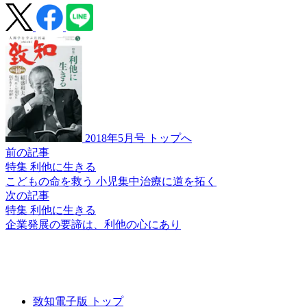
2018年5月号 トップへ
前の記事
特集 利他に生きる
こどもの命を救う
小児集中治療に道を拓く
次の記事
特集 利他に生きる
企業発展の要諦は、
利他の心にあり
致知電子版 トップ