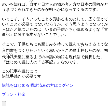
おの
のかを知れば、
自
ずと日本人の物の考え方や日本の国柄がど
う形づくられてきたのかが明らかになってくるのです。
いまこそ、そういったことを形あるものとして、広く伝えて
いくことが必要ではないだろうか。そう思うようになってか
らはたと気づいたのは、いまの子供たちが読めるような『古
事記』に関する本がないことでした。
そこで、子供たちにも親しみを持って読んでもらえるような
じょうし
入門書をつくりたいという思いからこの度
上梓
したのが、初
じんむ
代
神武
天皇に至るまでの神話の物語を現代語で解釈した、
『はじめて読む人の「古事記」』なのです。
この記事を読むには
購読手続きが必要です
購読をはじめる
購読済みの方はログイン
プラン・料金