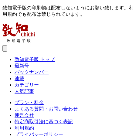
致知電子版の印刷物は配布しないようにお願い致します。利
用規約でも配布は禁じられています。
致知電子版 トップ
最新号
バックナンバー
連載
カテゴリー
人気記事
プラン・料金
よくある質問・お問い合わせ
運営会社
特定商取引法に基づく表記
利用規約
プライバシーポリシー