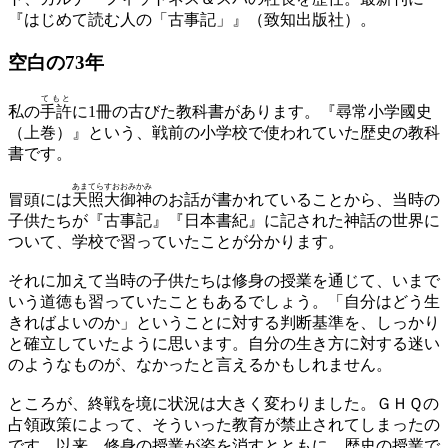
『はじめて読む人の「古事記」』（致知出版社）。
空白の73年
てもと
私の
手許
に1冊の古びた教科書があります。『尋常小学國史
（上巻）』という、戦前の小学校で使われていた歴史の教科
書です。
あまてらすおおみかみ
冒頭には
天照大御神
のお話が書かれていることから、当時の
子供たちが『古事記』『日本書紀』に記された神話の世界に
ついて、学校で習っていたことが分かります。
それに加えて当時の子供たちは修身の授業を通じて、いまで
いう道徳も習っていたこともあるでしょう。「自分はどう生
きればよいのか」ということに対する判断基準を、しっかり
と確立していたように思います。自分の生き方に対する迷い
のようなものが、なかったと言えるかもしれません。
ところが、終戦を境に状況は大きく変わりました。ＧＨＱの
占領政策によって、そういった教育が禁止されてしまったの
です。以来、修身の授業が姿を消すとともに、歴史の授業で