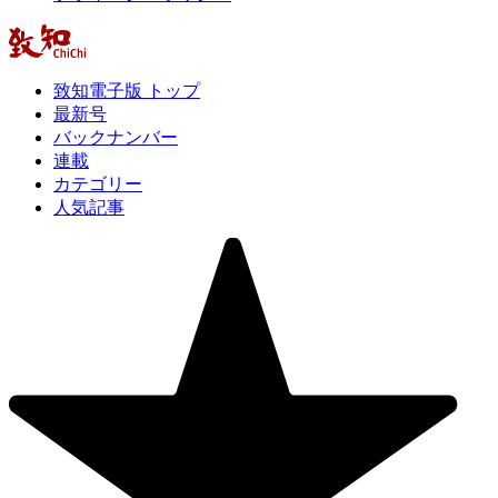
致知電子版 トップ
最新号
バックナンバー
連載
カテゴリー
人気記事