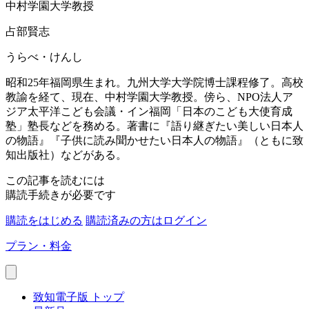
中村学園大学教授
占部賢志
うらべ・けんし
昭和25年福岡県生まれ。九州大学大学院博士課程修了。高校
教諭を経て、現在、中村学園大学教授。傍ら、NPO法人ア
ジア太平洋こども会議・イン福岡「日本のこども大使育成
塾」塾長などを務める。著書に『語り継ぎたい美しい日本人
の物語』『子供に読み聞かせたい日本人の物語』（ともに致
知出版社）などがある。
この記事を読むには
購読手続きが必要です
購読をはじめる
購読済みの方はログイン
プラン・料金
致知電子版 トップ