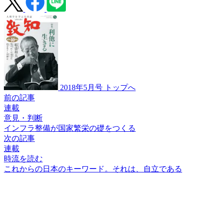
2018年5月号 トップへ
前の記事
連載
意見・判断
インフラ整備が
国家繁栄の礎をつくる
次の記事
連載
時流を読む
これからの
日本のキーワード。
それは、自立である