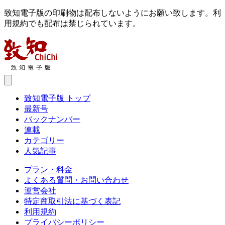
致知電子版の印刷物は配布しないようにお願い致します。利
用規約でも配布は禁じられています。
致知電子版 トップ
最新号
バックナンバー
連載
カテゴリー
人気記事
プラン・料金
よくある質問・お問い合わせ
運営会社
特定商取引法に基づく表記
利用規約
プライバシーポリシー