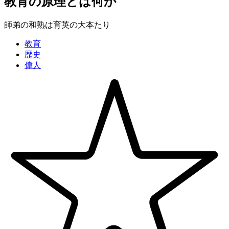
教育の原理とは何か
師弟の和熟は育英の大本たり
教育
歴史
偉人