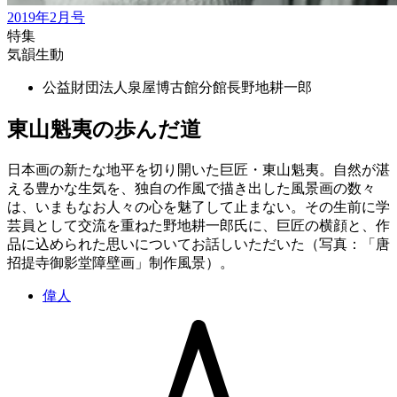
2019年2月号
特集
気韻生動
公益財団法人泉屋博古館分館長
野地耕一郎
東山魁夷の歩んだ道
日本画の新たな地平を切り開いた巨匠・東山魁夷。自然が湛
える豊かな生気を、独自の作風で描き出した風景画の数々
は、いまもなお人々の心を魅了して止まない。その生前に学
芸員として交流を重ねた野地耕一郎氏に、巨匠の横顔と、作
品に込められた思いについてお話しいただいた（写真：「唐
招提寺御影堂障壁画」制作風景）。
偉人