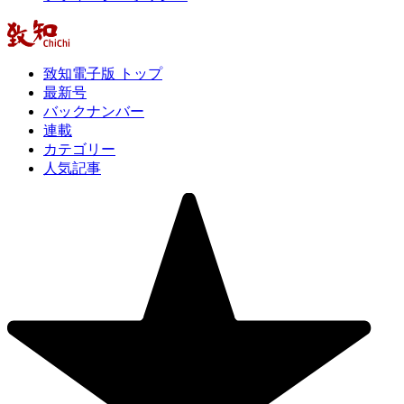
致知電子版 トップ
最新号
バックナンバー
連載
カテゴリー
人気記事