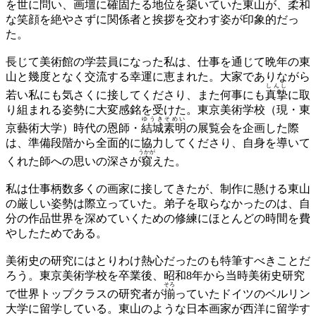
を世に問い、画壇に確固たる地位を築いていた東山が、
柔和
な笑顔を絶やさずに関係者と挨拶を交わす姿が印象的だっ
た。
長じて美術館の学芸員になった私は、仕事を通じて晩年の東
山と幾度となく交流する幸運に恵まれた。大家でありながら
しんし
若い私にも気さくに接してくださり、また何事にも
真摯
に取
り組まれる姿勢に大変感銘を受けた。東京美術学校（現・東
ゆうきそめい
京藝術大学）時代の恩師・
結城素明
の展覧会を企画した際
は、準備段階から全面的に協力してくださり、自身を導いて
うかが
くれた師への思いの深さが
窺
えた。
私は仕事柄数多くの画家に接してきたが、制作に懸ける東山
の厳しい姿勢は際立っていた。弟子を取らなかったのは、自
分の作品世界を深めていくための修練にほとんどの時間を費
やしたためである。
美術史の研究にはとりわけ熱心だったのも特筆すべきことだ
ろう。東京美術学校を卒業後、昭和8年から当時美術史研究
そろ
で世界トップクラスの研究者が
揃
っていたドイツのベルリン
大学に留学している。東山のような日本画家が西洋に留学す