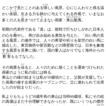
なつか
どこかで見たことのある
懐
しい風景。心にじんわりと残る温
よいん
かい
余韻
。生きる力を静かに与えてくれる作風で、いまなお
ひ
や
ひがしやまかいい
多くの人を
惹
きつけて
止
まない画家・
東山魁夷
。
初期の代表作である『道』は、敗戦で打ちひしがれた日本人
い
の心を
癒
やし、再び歩み始める勇気を与えた。「白い馬の見
える風景」の連作では、人々の希望や祈りを架空の白い馬に
描出した。東宮御所や新宮殿などの障壁画では、日本を象徴
する風景を見事に描いて、国の要人ばかりでなく海外からの
ひんきゃく
賓客
ももてなした。
たど
その画業を
辿
ると、人々のために描くことを運命づけられた
画家のように私の目には映る。
東山との縁の始まりは私が10歳頃のこと。父親が支援してい
た画廊の催す企画展のオープニングに、父に連れられて出席
したのが始まりだった。
私よりもちょうど50歳年長の東山は当時60歳頃。私にその絵
の真価はまだ十分理解できなかったが、既にいくつもの傑作
にゅうわ