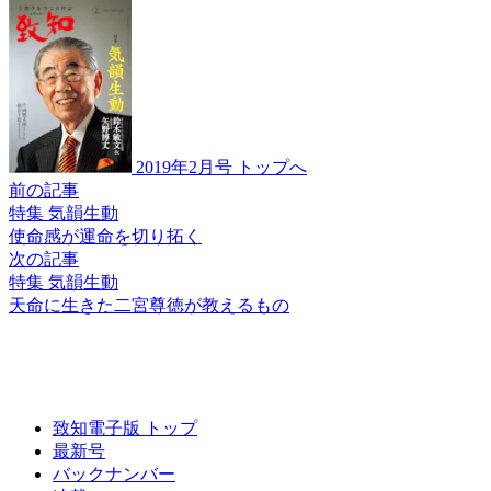
2019年2月号 トップへ
前の記事
特集 気韻生動
使命感が運命を切り拓く
次の記事
特集 気韻生動
天命に生きた
二宮尊徳が教えるもの
致知電子版 トップ
最新号
バックナンバー