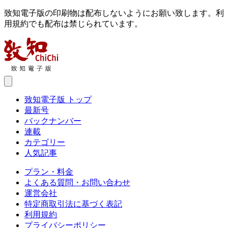
致知電子版の印刷物は配布しないようにお願い致します。利
用規約でも配布は禁じられています。
致知電子版 トップ
最新号
バックナンバー
連載
カテゴリー
人気記事
プラン・料金
よくある質問・お問い合わせ
運営会社
特定商取引法に基づく表記
利用規約
プライバシーポリシー