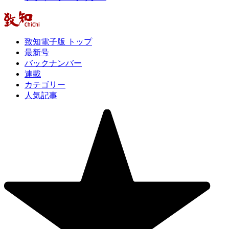
致知電子版 トップ
最新号
バックナンバー
連載
カテゴリー
人気記事