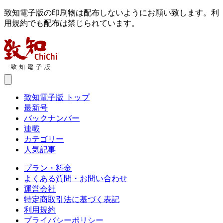
致知電子版の印刷物は配布しないようにお願い致します。利
用規約でも配布は禁じられています。
致知電子版 トップ
最新号
バックナンバー
連載
カテゴリー
人気記事
プラン・料金
よくある質問・お問い合わせ
運営会社
特定商取引法に基づく表記
利用規約
プライバシーポリシー