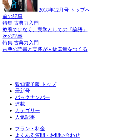
2018年12月号 トップへ
前の記事
特集 古典力入門
教養ではなく、
実学としての『論語』
次の記事
特集 古典力入門
古典の読書と実践が
人物器量をつくる
致知電子版 トップ
最新号
バックナンバー
連載
カテゴリー
人気記事
プラン・料金
よくある質問・お問い合わせ