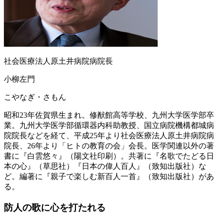
社会医療法人原土井病院病院長
小柳左門
こやなぎ・さもん
昭和23年佐賀県生まれ。修猷館高等学校、九州大学医学部卒
業。九州大学医学部循環器内科助教授、国立病院機構都城病
院院長などを経て、平成25年より社会医療法人原土井病院病
院長、26年より「ヒトの教育の会」会長。医学関連以外の著
書に『白雲悠々』（陽文社印刷）。共著に『名歌でたどる日
本の心』（草思社）『日本の偉人百人』（致知出版社）な
ど。編著に『親子で楽しむ新百人一首』（致知出版社）があ
る。
防人の歌に心を打たれる