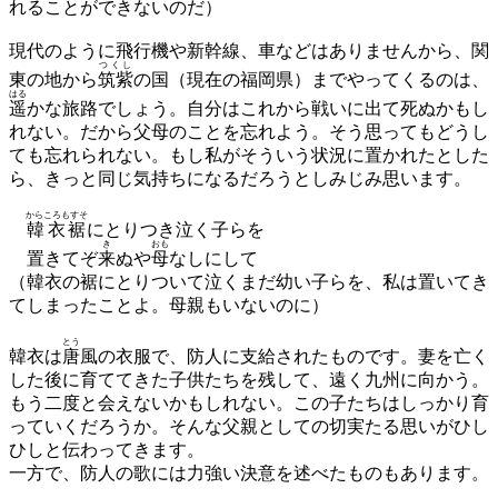
れることができないのだ）
現代のように飛行機や新幹線、車などはありませんから、関
つくし
東の地から
筑紫
の国（現在の福岡県）までやってくるのは、
はる
遥
かな旅路でしょう。自分はこれから戦いに出て死ぬかもし
れない。だから父母のことを忘れよう。そう思ってもどうし
ても忘れられない。もし私がそういう状況に置かれたとした
ら、きっと同じ気持ちになるだろうとしみじみ思います。
からころもすそ
韓衣裾
にとりつき泣く子らを
き
おも
置きてぞ
来
ぬや
母
なしにして
（韓衣の裾にとりついて泣くまだ幼い子らを、私は置いてき
てしまったことよ。母親もいないのに）
とう
韓衣は
唐
風の衣服で、防人に支給されたものです。妻を亡く
した後に育ててきた子供たちを残して、遠く九州に向かう。
もう二度と会えないかもしれない。この子たちはしっかり育
っていくだろうか。そんな父親としての切実たる思いがひし
ひしと伝わってきます。
一方で、防人の歌には力強い決意を述べたものもあります。