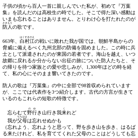
子供の頃から百人一首に親しんでいた私が、初めて『万葉
集』を読んだのは高校生の時でした。そこで得た深い感動は
いまも忘れることはありません。とりわけ心を打たれたのが
さきもり
防人
の歌です。
はくすきのえ
663年、
白村江
の戦いに敗れた我が国では、朝鮮半島からの
脅威に備えるべく九州北部の防備を固めました。この時に兵
士として派遣されたのが東国の若者です。海山を越え、いつ
故郷に戻れるか分からない出征の旅についた防人たちと、そ
の帰りを待つ家族との愛や悲しみが、1,300年ほどの時を経
て、私の心にそのまま響いてきたのです。
防人の歌は『万葉集』の中に全部で98首収められています
が、ここでは代表作を3つ紹介します。古代の方言が生きて
いるのもこれらの短歌の特徴です。
のゆ
く
忘らむて
野行
き山行き我
来
れど
ちちはは
我が
父母
は忘れせぬかも
（忘れよう、忘れようと思って、野を歩き山を歩き、はるば
る来たけれど、私を育ててくれた父母のことはどうしても忘