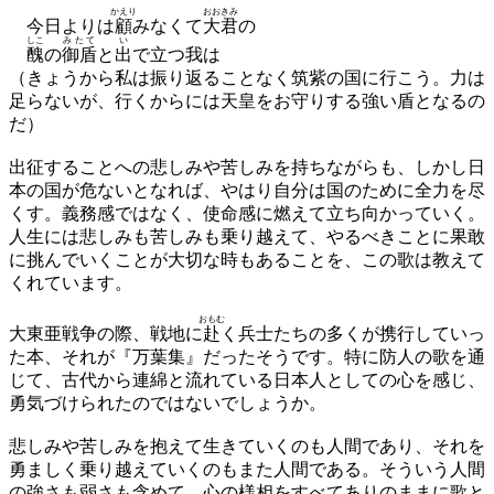
かえり
おおきみ
今日よりは
顧
みなくて
大君
の
しこ
みたて
い
醜
の
御盾
と
出
で立つ我は
（きょうから私は振り返ることなく筑紫の国に行こう。力は
足らないが、行くからには天皇をお守りする強い盾となるの
だ）
出征することへの悲しみや苦しみを持ちながらも、しかし日
本の国が危ないとなれば、やはり自分は国のために全力を尽
くす。義務感ではなく、使命感に燃えて立ち向かっていく。
人生には悲しみも苦しみも乗り越えて、やるべきことに果敢
に挑んでいくことが大切な時もあることを、この歌は教えて
くれています。
おもむ
大東亜戦争の際、戦地に
赴
く兵士たちの多くが携行していっ
た本、それが『万葉集』だったそうです。特に防人の歌を通
じて、古代から連綿と流れている日本人としての心を感じ、
勇気づけられたのではないでしょうか。
悲しみや苦しみを抱えて生きていくのも人間であり、それを
勇ましく乗り越えていくのもまた人間である。そういう人間
の強さも弱さも含めて、心の様相をすべてありのままに歌と