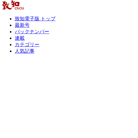
致知電子版 トップ
最新号
バックナンバー
連載
カテゴリー
人気記事