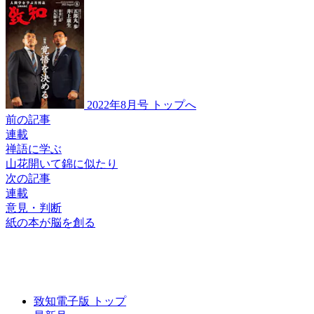
2022年8月号 トップへ
前の記事
連載
禅語に学ぶ
山花開いて錦に似たり
次の記事
連載
意見・判断
紙の本が脳を創る
致知電子版 トップ