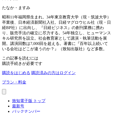
たなか・ますみ
昭和11年福岡県生まれ。34年東京教育大学（現・筑波大学）
卒業後、日本経済新聞社入社。日経マグロウヒル社（現・日
経BP社）に出向し、『日経ビジネス』の創刊業務に携わ
り、販売手法の確立に尽力する。54年独立し、ヒューマンス
キル研究所を設立。社会教育家として講演・執筆活動を展
開。講演回数は7,000回を超える。著書に『百年以上続いて
いる会社はどこが違うのか？』（致知出版社）など多数。
この記事を読むには
購読手続きが必要です
購読をはじめる
購読済みの方はログイン
プラン・料金
致知電子版 トップ
最新号
バックナンバー