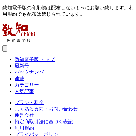
致知電子版の印刷物は配布しないようにお願い致します。利
用規約でも配布は禁じられています。
致知電子版 トップ
最新号
バックナンバー
連載
カテゴリー
人気記事
プラン・料金
よくある質問・お問い合わせ
運営会社
特定商取引法に基づく表記
利用規約
プライバシーポリシー