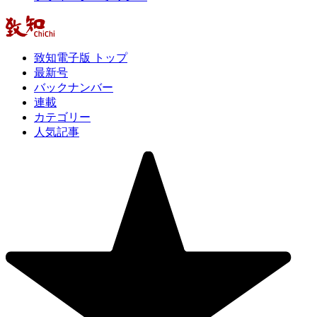
致知電子版 トップ
最新号
バックナンバー
連載
カテゴリー
人気記事