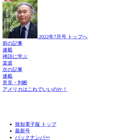
2022年7月号 トップへ
前の記事
連載
禅語に学ぶ
楽道
次の記事
連載
意見・判断
アメリカは
これでいいのか！
致知電子版 トップ
最新号
バックナンバー