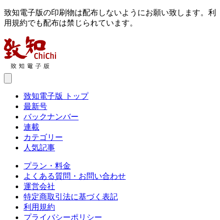
致知電子版の印刷物は配布しないようにお願い致します。利
用規約でも配布は禁じられています。
致知電子版 トップ
最新号
バックナンバー
連載
カテゴリー
人気記事
プラン・料金
よくある質問・お問い合わせ
運営会社
特定商取引法に基づく表記
利用規約
プライバシーポリシー