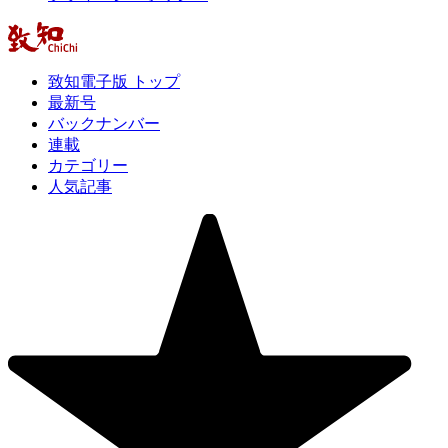
致知電子版 トップ
最新号
バックナンバー
連載
カテゴリー
人気記事