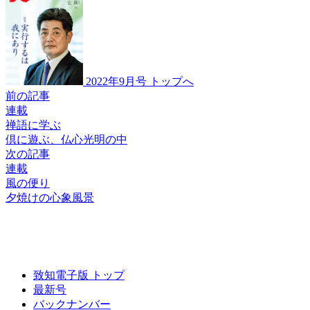
2022年9月号 トップへ
前の記事
連載
禅語に学ぶ
倶に遊ぶ、仏心光明の中
次の記事
連載
風の便り
夕焼けの心象風景
致知電子版 トップ
最新号
バックナンバー