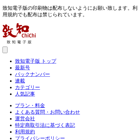
致知電子版の印刷物は配布しないようにお願い致します。利
用規約でも配布は禁じられています。
致知電子版 トップ
最新号
バックナンバー
連載
カテゴリー
人気記事
プラン・料金
よくある質問・お問い合わせ
運営会社
特定商取引法に基づく表記
利用規約
プライバシーポリシー