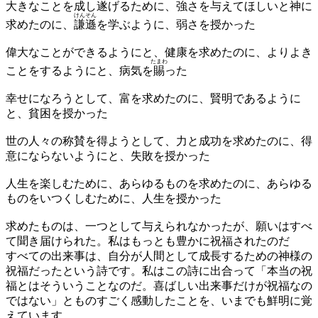
大きなことを成し遂げるために、強さを与えてほしいと神に
けんそん
求めたのに、
謙遜
を学ぶように、弱さを授かった
偉大なことができるようにと、健康を求めたのに、よりよき
たまわ
ことをするようにと、病気を
賜
った
幸せになろうとして、富を求めたのに、賢明であるように
と、貧困を授かった
世の人々の称賛を得ようとして、力と成功を求めたのに、得
意にならないようにと、失敗を授かった
人生を楽しむために、あらゆるものを求めたのに、あらゆる
ものをいつくしむために、人生を授かった
求めたものは、一つとして与えられなかったが、願いはすべ
て聞き届けられた。私はもっとも豊かに祝福されたのだ
すべての出来事は、自分が人間として成長するための神様の
祝福だったという詩です。私はこの詩に出合って「本当の祝
福とはそういうことなのだ。喜ばしい出来事だけが祝福なの
ではない」とものすごく感動したことを、いまでも鮮明に覚
えています。