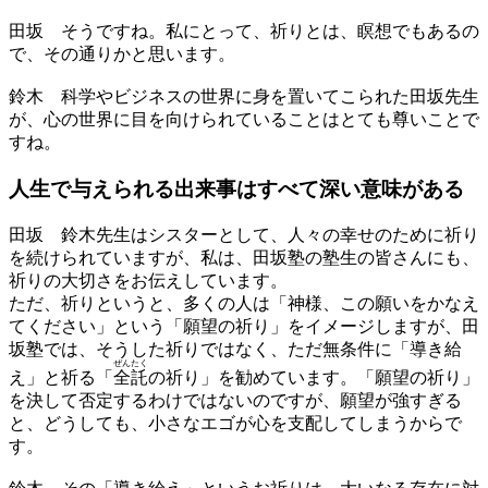
田坂
そうですね。私にとって、祈りとは、瞑想でもあるの
で、その通りかと思います。
鈴木
科学やビジネスの世界に身を置いてこられた田坂先生
が、心の世界に目を向けられていることはとても尊いことで
すね。
人生で与えられる出来事は
すべて深い意味がある
田坂
鈴木先生はシスターとして、人々の幸せのために祈り
を続けられていますが、私は、田坂塾の塾生の皆さんにも、
祈りの大切さをお伝えしています。
ただ、祈りというと、多くの人は「神様、この願いをかなえ
てください」という「願望の祈り」をイメージしますが、田
坂塾では、そうした祈りではなく、ただ無条件に「導き給
ぜんたく
え」と祈る「
全託
の祈り」を勧めています。「願望の祈り」
を決して否定するわけではないのですが、願望が強すぎる
と、どうしても、小さなエゴが心を支配してしまうからで
す。