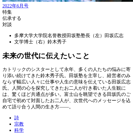
2022年6月号
特集
伝承する
対談
多摩大学大学院名誉教授田坂塾塾長（左）
田坂広志
文学博士（右）
鈴木秀子
未来の世代に伝えたいこと
カトリックのシスターとして永年、多くの人たちの悩みに寄
り添い続けてきた鈴木秀子氏。田坂塾を主宰し、経営者のみ
ならず幅広い人々に仕事や人生の意味を伝えている田坂広志
氏。人間の心を探究してきたお二人が行き着いた人生観に
は、驚くほど共通点が多い。富士山を眺望できる田坂氏のご
自宅で初めて対面したお二人が、次世代へのメッセージを込
めて語り合う人間の生き方——。
詩
宗教
科学