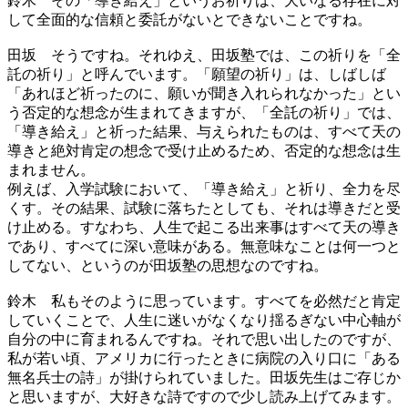
鈴木
その「導き給え」というお祈りは、大いなる存在に対
して全面的な信頼と委託がないとできないことですね。
田坂
そうですね。それゆえ、田坂塾では、この祈りを「全
託の祈り」と呼んでいます。「願望の祈り」は、しばしば
「あれほど祈ったのに、願いが聞き入れられなかった」とい
う否定的な想念が生まれてきますが、「全託の祈り」では、
「導き給え」と祈った結果、与えられたものは、すべて天の
導きと絶対肯定の想念で受け止めるため、否定的な想念は生
まれません。
例えば、入学試験において、「導き給え」と祈り、全力を尽
くす。その結果、試験に落ちたとしても、それは導きだと受
け止める。すなわち、人生で起こる出来事はすべて天の導き
であり、すべてに深い意味がある。無意味なことは何一つと
してない、というのが田坂塾の思想なのですね。
鈴木
私もそのように思っています。すべてを必然だと肯定
していくことで、人生に迷いがなくなり揺るぎない中心軸が
自分の中に育まれるんですね。それで思い出したのですが、
私が若い頃、アメリカに行ったときに病院の入り口に「ある
無名兵士の詩」が掛けられていました。田坂先生はご存じか
と思いますが、大好きな詩ですので少し読み上げてみます。