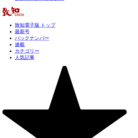
致知電子版 トップ
最新号
バックナンバー
連載
カテゴリー
人気記事