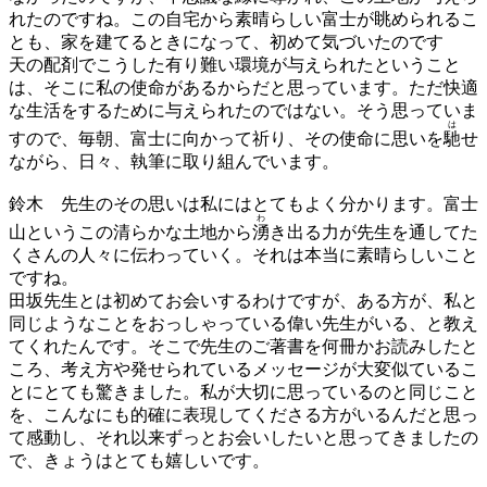
れたのですね。この自宅から素晴らしい富士が眺められるこ
とも、家を建てるときになって、初めて気づいたのです
天の配剤でこうした有り難い環境が与えられたということ
は、そこに私の使命があるからだと思っています。ただ快適
な生活をするために与えられたのではない。そう思っていま
は
すので、毎朝、富士に向かって祈り、その使命に思いを
馳
せ
ながら、日々、執筆に取り組んでいます。
鈴木
先生のその思いは私にはとてもよく分かります。富士
わ
山というこの清らかな土地から
湧
き出る力が先生を通してた
くさんの人々に伝わっていく。それは本当に素晴らしいこと
ですね。
田坂先生とは初めてお会いするわけですが、ある方が、私と
同じようなことをおっしゃっている偉い先生がいる、と教え
てくれたんです。そこで先生のご著書を何冊かお読みしたと
ころ、考え方や発せられているメッセージが大変似ているこ
とにとても驚きました。私が大切に思っているのと同じこと
を、こんなにも的確に表現してくださる方がいるんだと思っ
て感動し、それ以来ずっとお会いしたいと思ってきましたの
で、きょうはとても嬉しいです。