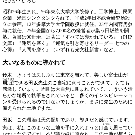
たさか・ひろし
昭和26年生まれ。56年東京大学大学院修了。工学博士。民間
企業、米国シンクタンクを経て、平成2年日本総合研究所設
立に参画。12年多摩大学大学院教授に就任。23年内閣官房参
与に就任。25年全国から7,000名の経営者が集う田坂塾を開
塾。著書は90冊余、近著に『すべては導かれている』（PHP
文庫）『運気を磨く』『運気を引き寄せるリーダー 七つの
心得』『人間を磨く』（いずれも光文社新書）など。
大いなるものに導かれて
鈴木
きょうは久しぶりに東京を離れて、美しい富士山が
ちょうぼう
眺望
できる田坂先生のご自宅に伺うことができて、とても
感激しています。周囲は大自然に囲まれていて、こういう清
らかな場所で執筆をされていると、多くのインスピレーショ
ンを受けられるのではないでしょうか。まさに先生のために
備えられた土地ですね。
田坂
この環境は天の配剤であり、導きだと感じています。
まった
実は、私はこのような土地を手に入れようとは
全
く思ってい
なかったのですが、不思議な縁に導かれ、この土地が与えら