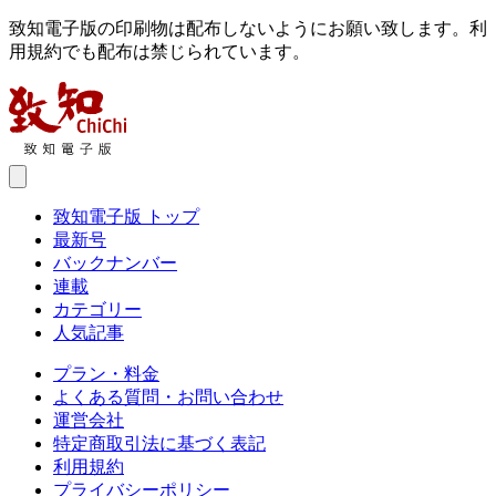
致知電子版の印刷物は配布しないようにお願い致します。利
用規約でも配布は禁じられています。
致知電子版 トップ
最新号
バックナンバー
連載
カテゴリー
人気記事
プラン・料金
よくある質問・お問い合わせ
運営会社
特定商取引法に基づく表記
利用規約
プライバシーポリシー