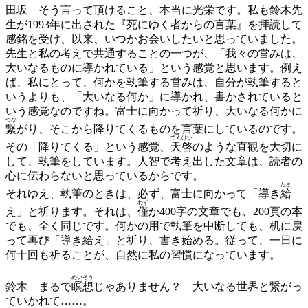
田坂
そう言って頂けること、本当に光栄です。私も鈴木先
生が1993年に出された『死にゆく者からの言葉』を拝読して
感銘を受け、以来、いつかお会いしたいと思っていました。
先生と私の考えで共通することの一つが、「我々の営みは、
大いなるものに導かれている」という感覚と思います。例え
ば、私にとって、何かを執筆する営みは、自分が執筆すると
いうよりも、「大いなる何か」に導かれ、書かされていると
いう感覚なのですね。富士に向かって祈り、大いなる何かに
つな
繋
がり、そこから降りてくるものを言葉にしているのです。
てんけい
その「降りてくる」という感覚、
天啓
のような直観を大切に
して、執筆をしています。人智で考え出した文章は、読者の
心に伝わらないと思っているからです。
たま
それゆえ、執筆のときは、必ず、富士に向かって「導き
給
わず
え」と祈ります。それは、
僅
か400字の文章でも、200頁の本
でも、全く同じです。何かの用で執筆を中断しても、机に戻
って再び「導き給え」と祈り、書き始める。従って、一日に
何十回も祈ることが、自然に私の習慣になっています。
めいそう
鈴木
まるで
瞑想
じゃありません？ 大いなる世界と繋がっ
ていかれて……。