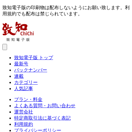
致知電子版の印刷物は配布しないようにお願い致します。利
用規約でも配布は禁じられています。
致知電子版 トップ
最新号
バックナンバー
連載
カテゴリー
人気記事
プラン・料金
よくある質問・お問い合わせ
運営会社
特定商取引法に基づく表記
利用規約
プライバシーポリシー