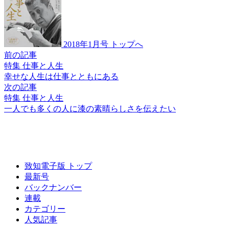
2018年1月号 トップへ
前の記事
特集 仕事と人生
幸せな人生は
仕事とともにある
次の記事
特集 仕事と人生
一人でも多くの人に
漆の素晴らしさを伝えたい
致知電子版 トップ
最新号
バックナンバー
連載
カテゴリー
人気記事