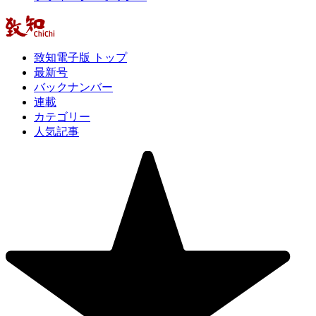
致知電子版 トップ
最新号
バックナンバー
連載
カテゴリー
人気記事