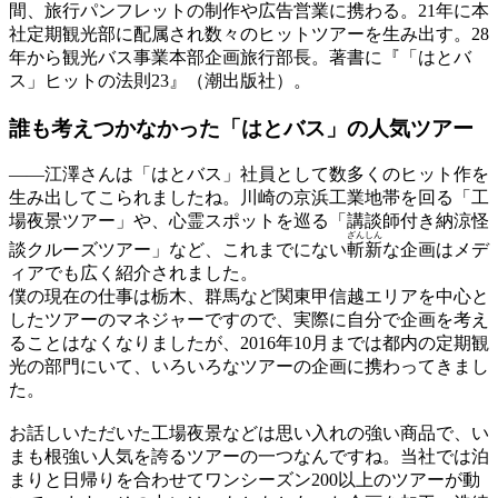
間、旅行パンフレットの制作や広告営業に携わる。21年に本
社定期観光部に配属され数々のヒットツアーを生み出す。28
年から観光バス事業本部企画旅行部長。著書に『「はとバ
ス」ヒットの法則23』（潮出版社）。
誰も考えつかなかった
「はとバス」の人気ツアー
——
江澤さんは「はとバス」社員として数多くのヒット作を
生み出してこられましたね。川崎の京浜工業地帯を回る「工
場夜景ツアー」や、心霊スポットを巡る「講談師付き納涼怪
ざんしん
談クルーズツアー」など、これまでにない
斬新
な企画はメデ
ィアでも広く紹介されました。
僕の現在の仕事は栃木、群馬など関東甲信越エリアを中心と
したツアーのマネジャーですので、実際に自分で企画を考え
ることはなくなりましたが、2016年10月までは都内の定期観
光の部門にいて、いろいろなツアーの企画に携わってきまし
た。
お話しいただいた工場夜景などは思い入れの強い商品で、い
まも根強い人気を誇るツアーの一つなんですね。当社では泊
まりと日帰りを合わせてワンシーズン200以上のツアーが動