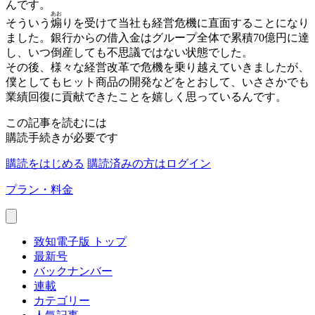
んです。
あお
そういう
煽
りを受けて当社も経営危機に直面することになり
ました。銀行からの借入金はグループ全体で累積70億円に達
し、いつ倒産しても不思議ではない状態でした。
その後、様々な経営改革で危機を乗り越えていきましたが、
僕としてもヒット商品の開発などをとおして、いささかでも
業績回復に貢献できたことを嬉しく思っているんです。
この記事を読むには
購読手続きが必要です
購読をはじめる
購読済みの方はログイン
プラン・料金
致知電子版 トップ
最新号
バックナンバー
連載
カテゴリー