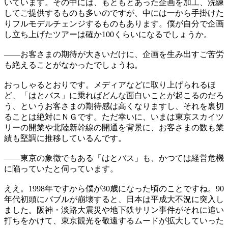
いています。その中には、もともとあった企画を加工、洗練
してご提供するものも多いのですが、中には一から手掛けた
りフルモデルチェンジするものもあります。僕が自分で企画
し立ち上げたツアーは確か100くらいになるでしょうか。
——
お客さまの期待が大きいだけに、企画を生み出すご苦労
も絶えることがなかったでしょうね。
おっしゃるとおりです。メディアなどに取り上げられるほ
ど、「はとバス」に乗ればどんな面白いことが起こるのだろ
う、というお客さまの期待感は高くなりますし、それを裏切
ることは絶対にＮＧです。ただ幸いに、いまは東京スカイツ
リーの開業や北陸新幹線の開通を背景に、お客さまの数も業
績も堅調に推移しているんです。
——
東京の象徴でもある「はとバス」も、かつては経営危機
に陥っていたと伺っています。
ええ。1998年ですから僕が30歳になった頃のことですね。90
年代初頭にバブルが崩壊すると、日本は平成大不況に突入し
ました。阪神・淡路大震災や地下鉄サリン事件がそれに追い
打ちをかけて、東京観光を敬遠するムードが拡大していった