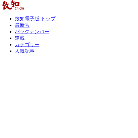
致知電子版 トップ
最新号
バックナンバー
連載
カテゴリー
人気記事