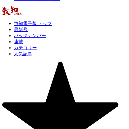
致知電子版 トップ
最新号
バックナンバー
連載
カテゴリー
人気記事