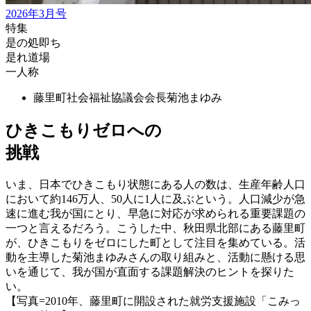
2026年3月号
特集
是の処即ち
是れ道場
一人称
藤里町社会福祉協議会会長
菊池まゆみ
ひきこもりゼロへの
挑戦
いま、日本でひきこもり状態にある人の数は、生産年齢人口
において約146万人、50人に1人に及ぶという。人口減少が急
速に進む我が国にとり、早急に対応が求められる重要課題の
一つと言えるだろう。こうした中、秋田県北部にある藤里町
が、ひきこもりをゼロにした町として注目を集めている。活
動を主導した菊池まゆみさんの取り組みと、活動に懸ける思
いを通じて、我が国が直面する課題解決のヒントを探りた
い。
【写真=2010年、藤里町に開設された就労支援施設「こみっ