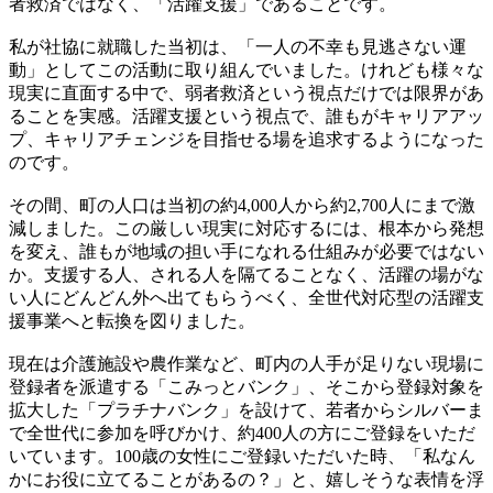
者救済ではなく、「活躍支援」であることです。
私が社協に就職した当初は、「一人の不幸も見逃さない運
動」としてこの活動に取り組んでいました。けれども様々な
現実に直面する中で、弱者救済という視点だけでは限界があ
ることを実感。活躍支援という視点で、誰もがキャリアアッ
プ、キャリアチェンジを目指せる場を追求するようになった
のです。
その間、町の人口は当初の約4,000人から約2,700人にまで激
減しました。この厳しい現実に対応するには、根本から発想
を変え、誰もが地域の担い手になれる仕組みが必要ではない
か。支援する人、される人を隔てることなく、活躍の場がな
い人にどんどん外へ出てもらうべく、全世代対応型の活躍支
援事業へと転換を図りました。
現在は介護施設や農作業など、町内の人手が足りない現場に
登録者を派遣する「こみっとバンク」、そこから登録対象を
拡大した「プラチナバンク」を設けて、若者からシルバーま
で全世代に参加を呼びかけ、約400人の方にご登録をいただ
いています。100歳の女性にご登録いただいた時、「私なん
かにお役に立てることがあるの？」と、嬉しそうな表情を浮