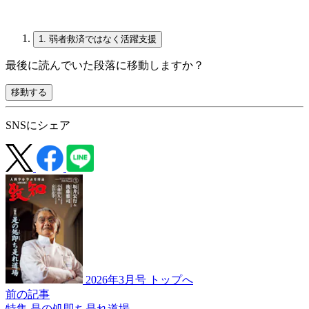
1.
弱者救済ではなく活躍支援
最後に読んでいた段落に移動しますか？
移動する
SNSにシェア
2026年3月号 トップへ
前の記事
特集 是の処即ち是れ道場