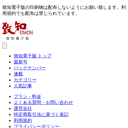
致知電子版の印刷物は配布しないようにお願い致します。利
用規約でも配布は禁じられています。
致知電子版 トップ
最新号
バックナンバー
連載
カテゴリー
人気記事
プラン・料金
よくある質問・お問い合わせ
運営会社
特定商取引法に基づく表記
利用規約
プライバシーポリシー