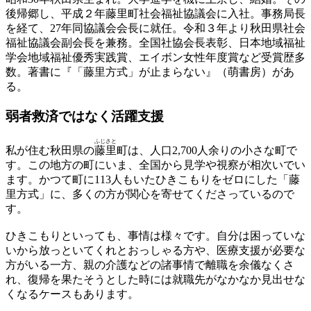
後帰郷し、平成２年藤里町社会福祉協議会に入社。事務局長
を経て、27年同協議会会長に就任。令和３年より秋田県社会
福祉協議会副会長を兼務。全国社協会長表彰、日本地域福祉
学会地域福祉優秀実践賞、エイボン女性年度賞など受賞歴多
数。著書に『「藤里方式」が止まらない』（萌書房）があ
る。
弱者救済ではなく
活躍支援
ふじ
さと
私が住む秋田県の
藤
里
町は、人口2,700人余りの小さな町で
す。この地方の町にいま、全国から見学や視察が相次いでい
ます。かつて町に113人もいたひきこもりをゼロにした「藤
里方式」に、多くの方が関心を寄せてくださっているので
す。
ひきこもりといっても、事情は様々です。自分は困っていな
いから放っといてくれとおっしゃる方や、医療支援が必要な
方がいる一方、親の介護などの諸事情で離職を余儀なくさ
れ、復帰を果たそうとした時には就職先がなかなか見出せな
くなるケースもあります。