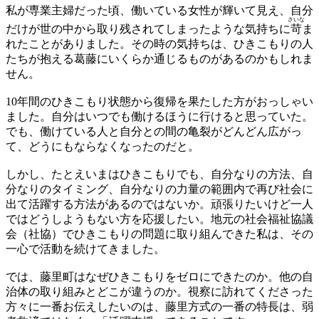
私が専業主婦だった頃、働いている女性が輝いて見え、自分
さいな
だけが世の中から取り残されてしまったような気持ちに
苛
ま
れたことがありました。その時の気持ちは、ひきこもりの人
たちが抱える葛藤にいくらか通じるものがあるのかもしれま
せん。
10年間のひきこもり状態から復帰を果たした方がおっしゃい
ました。自分はいつでも働けるほうに行けると思っていた。
でも、働けている人と自分との間の亀裂がどんどん広がっ
て、どうにもならなくなったのだと。
しかし、たとえいまはひきこもりでも、自分なりの方法、自
分なりのタイミング、自分なりの力量の範囲内で再び社会に
出て活躍する方法があるのではないか。頑張りたいけど一人
ではどうしようもない方を応援したい。地元の社会福祉協議
会（社協）でひきこもりの問題に取り組んできた私は、その
一心で活動を続けてきました。
では、藤里町はなぜひきこもりをゼロにできたのか。他の自
治体の取り組みとどこが違うのか。視察に訪れてくださった
方々に一番お伝えしたいのは、藤里方式の一番の特長は、弱