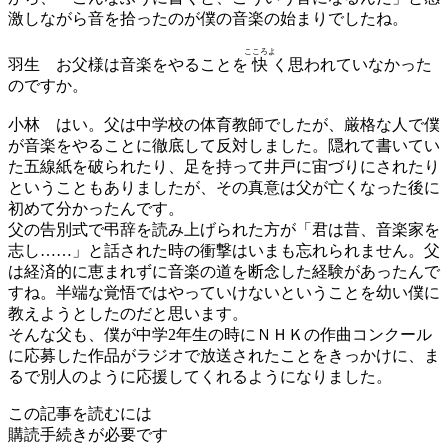
激しながら音を拾ったのが僕の音楽の始まりでしたね。
こころよ
羽生
お父様は音楽をやることを
快
く思われていなかった
のですか。
小林
はい。父は中学校の体育教師でしたが、厳格な人で僕
が音楽をやることに徹底して反対しました。隠れて書いてい
た五線紙を破られたり、足を持って井戸に宙づりにされたり
ということもありましたが、その真意は父が亡くなった後に
初めて分かったんです。
父の告別式で弔辞を読み上げられた方が「君は昔、音楽家を
志し……」と話された時の衝撃はいまも忘れられません。父
は経済的に恵まれずに音楽の道を断念した経験があったんで
すね。半端な覚悟ではやっていけないということを幼い僕に
教えようとしたのだと思います。
そんな父も、僕が中学2年生の時にＮＨＫの作曲コンクール
に応募した作品がラジオで放送されたことをきっかけに、ま
るで別人のように応援してくれるようになりました。
この記事を読むには
購読手続きが必要です