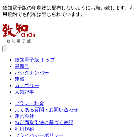
致知電子版の印刷物は配布しないようにお願い致します。利
用規約でも配布は禁じられています。
致知電子版 トップ
最新号
バックナンバー
連載
カテゴリー
人気記事
プラン・料金
よくある質問・お問い合わせ
運営会社
特定商取引法に基づく表記
利用規約
プライバシーポリシー