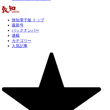
致知電子版 トップ
最新号
バックナンバー
連載
カテゴリー
人気記事