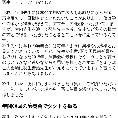
羽生
ええ、ご一緒でした。
小林
谷川先生には20代で初めて名人をお取りになった頃、
飛車落ちで一度指させていただいたことがあります。僕は学
生の頃から将棋が好きで、アマチュア4段をいただいていま
すが、大内先生を通して羽生先生や谷川先生など多くの棋士
の方とご縁をいただけたことをとても幸せに思っているんで
す。
羽生先生は暮れの演奏会には毎年のように奥様やお嬢様とお
見えくださっていましたね。先生が永世7冠で国民栄誉賞を
お取りになった2018年、演奏会の最後にそういうことを言う
のはどうかなと迷いながらも思いを抑えきれずに「きょうは
この会場に羽生善治先生がお見えになっています」と言って
しまったこともありました。
羽生
いゃ、あれにはまいりました（笑）。ご紹介いただい
て一礼しましたが、会場から一斉に注目を浴びてちょっと恐
縮しました。
年間60回の演奏会で
タクトを振る
羽生
私がいまもよく覚えているのは2010年の名人就位式