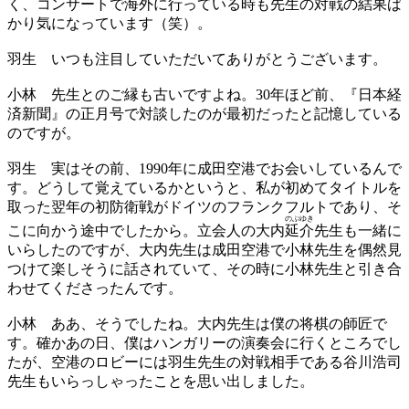
く、コンサートで海外に行っている時も先生の対戦の結果ば
かり気になっています（笑）。
羽生
いつも注目していただいてありがとうございます。
小林
先生とのご縁も古いですよね。30年ほど前、『日本経
済新聞』の正月号で対談したのが最初だったと記憶している
のですが。
羽生
実はその前、1990年に成田空港でお会いしているんで
す。どうして覚えているかというと、私が初めてタイトルを
取った翌年の初防衛戦がドイツのフランクフルトであり、そ
のぶゆき
こに向かう途中でしたから。立会人の大内
延介
先生も一緒に
いらしたのですが、大内先生は成田空港で小林先生を偶然見
つけて楽しそうに話されていて、その時に小林先生と引き合
わせてくださったんです。
小林
ああ、そうでしたね。大内先生は僕の将棋の師匠で
す。確かあの日、僕はハンガリーの演奏会に行くところでし
たが、空港のロビーには羽生先生の対戦相手である谷川浩司
先生もいらっしゃったことを思い出しました。