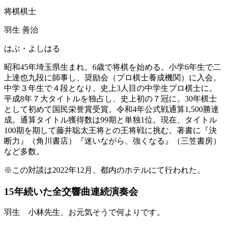
将棋棋士
羽生 善治
はぶ・よしはる
昭和45年埼玉県生まれ。6歳で将棋を始める。小学6年生で二
上達也九段に師事し、奨励会（プロ棋士養成機関）に入会。
中学３年生で４段となり、史上3人目の中学生プロ棋士に。
平成8年７大タイトルを独占し、史上初の７冠に。30年棋士
として初めて国民栄誉賞受賞。令和4年公式戦通算1,500勝達
成。通算タイトル獲得数は99期と単独1位。現在、タイトル
100期を期して藤井聡太王将との王将戦に挑む。著書に『決
断力』（角川書店）『迷いながら、強くなる』（三笠書房）
など多数。
※この対談は2022年12月、都内のホテルにて行われた。
15年続いた全交響曲連続演奏会
羽生
小林先生、お元気そうで何よりです。