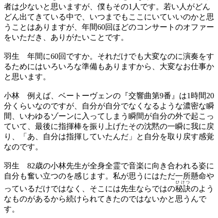
者は少ないと思いますが、僕もその1人です。若い人がどん
どん出てきている中で、いつまでもここにいていいのかと思
うことはありますが、年間60回ほどのコンサートのオファー
をいただき、ありがたいことです。
羽生
年間に60回ですか。それだけでも大変なのに演奏をす
るためにはいろいろな準備もありますから、大変なお仕事か
と思います。
小林
例えば、ベートーヴェンの『交響曲第9番』は1時間20
分くらいなのですが、自分が自分でなくなるような濃密な瞬
間、いわゆるゾーンに入ってしまう瞬間が自分の外で起こっ
ていて、最後に指揮棒を振り上げたその沈黙の一瞬に我に戻
り、「あ、自分は指揮していたんだ」と自分を取り戻す感覚
なのです。
羽生
82歳の小林先生が全身全霊で音楽に向き合われる姿に
自分も奮い立つのを感じます。私が思うにはただ一所懸命や
ひけつ
っているだけではなく、そこには先生ならではの
秘訣
のよう
なものがあるから続けられてきたのではないかと思うんで
す。