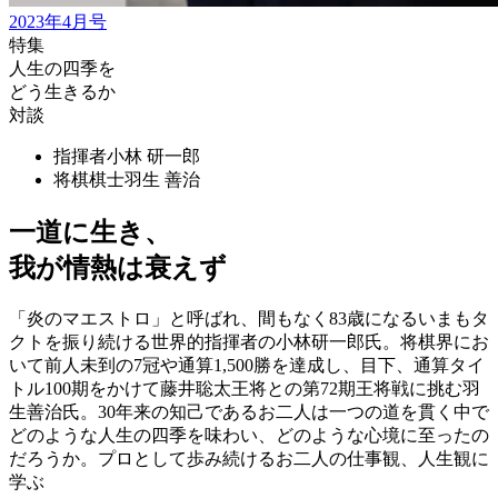
2023年4月号
特集
人生の四季を
どう生きるか
対談
指揮者
小林 研一郎
将棋棋士
羽生 善治
一道に生き、
我が情熱は衰えず
「炎のマエストロ」と呼ばれ、間もなく83歳になるいまもタ
クトを振り続ける世界的指揮者の小林研一郎氏。将棋界にお
いて前人未到の7冠や通算1,500勝を達成し、目下、通算タイ
トル100期をかけて藤井聡太王将との第72期王将戦に挑む羽
生善治氏。30年来の知己であるお二人は一つの道を貫く中で
どのような人生の四季を味わい、どのような心境に至ったの
だろうか。プロとして歩み続けるお二人の仕事観、人生観に
学ぶ