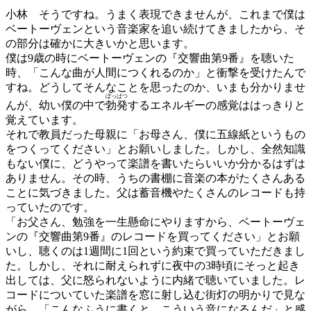
小林
そうですね。うまく表現できませんが、これまで僕は
ベートーヴェンという音楽家を追い続けてきましたから、そ
の部分は確かに大きいかと思います。
僕は9歳の時にベートーヴェンの『交響曲第9番』を聴いた
時、「こんな曲が人間につくれるのか」と衝撃を受けたんで
すね。どうしてそんなことを思ったのか、いまも分かりませ
ぼっぱつ
んが、幼い僕の中で
勃発
するエネルギーの感覚ははっきりと
覚えています。
それで教員だった母親に「お母さん、僕に五線紙というもの
をつくってください」とお願いしました。しかし、全然知識
もない僕に、どうやって楽譜を書いたらいいか分かるはずは
ありません。その時、うちの書棚に音楽の本がたくさんある
ことに気づきました。父は蓄音機やたくさんのレコードも持
っていたのです。
「お父さん、勉強を一生懸命にやりますから、ベートーヴェ
ンの『交響曲第9番』のレコードを買ってください」とお願
いし、聴くのは1週間に1回という約束で買っていただきまし
た。しかし、それに耐えられずに夜中の3時頃にそっと起き
出しては、父に怒られないように内緒で聴いていました。レ
コードについていた楽譜を窓に射し込む街灯の明かりで見な
がら、「こんなふうに書くと、こういう音になるんだ」と感