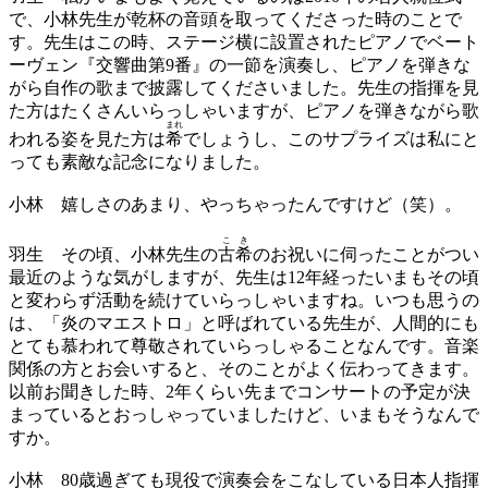
で、小林先生が乾杯の音頭を取ってくださった時のことで
す。先生はこの時、ステージ横に設置されたピアノでベート
ーヴェン『交響曲第9番』の一節を演奏し、ピアノを弾きな
がら自作の歌まで披露してくださいました。先生の指揮を見
た方はたくさんいらっしゃいますが、ピアノを弾きながら歌
まれ
われる姿を見た方は
希
でしょうし、このサプライズは私にと
っても素敵な記念になりました。
小林
嬉しさのあまり、やっちゃったんですけど（笑）。
こき
羽生
その頃、小林先生の
古希
のお祝いに伺ったことがつい
最近のような気がしますが、先生は12年経ったいまもその頃
と変わらず活動を続けていらっしゃいますね。いつも思うの
は、「炎のマエストロ」と呼ばれている先生が、人間的にも
とても慕われて尊敬されていらっしゃることなんです。音楽
関係の方とお会いすると、そのことがよく伝わってきます。
以前お聞きした時、2年くらい先までコンサートの予定が決
まっているとおっしゃっていましたけど、いまもそうなんで
すか。
小林
80歳過ぎても現役で演奏会をこなしている日本人指揮