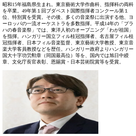
昭和15年福島県生まれ。東京藝術大学作曲科、指揮科の両科
を卒業。49年第１回ブダペスト国際指揮者コンクール第１
位、特別賞を受賞。その後、多くの音楽祭に出演する他、ヨ
ーロッパの一流オーケストラを多数指揮。平成14年の「プラ
ハの春音楽祭」では、東洋人初のオープニング「わが祖国」
を指揮。ハンガリー国立フィル桂冠指揮者、名古屋フィル桂
冠指揮者、日本フィル音楽監督、東京藝術大学教授、東京音
楽大学客員教授などを歴任。ハンガリー政府よりハンガリー
国大十字功労勲章（同国最高位）等を、国内では旭日中綬
章、文化庁長官表彰、恩賜賞・日本芸術院賞等を受賞。