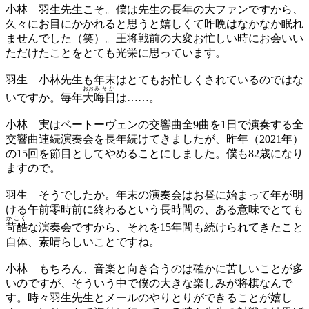
小林
羽生先生こそ。僕は先生の長年の大ファンですから、
久々にお目にかかれると思うと嬉しくて昨晩はなかなか眠れ
ませんでした（笑）。王将戦前の大変お忙しい時にお会いい
ただけたことをとても光栄に思っています。
羽生
小林先生も年末はとてもお忙しくされているのではな
おお
みそか
いですか。毎年
大
晦日
は……。
小林
実はベートーヴェンの交響曲全9曲を1日で演奏する全
交響曲連続演奏会を長年続けてきましたが、昨年（2021年）
の15回を節目としてやめることにしました。僕も82歳になり
ますので。
羽生
そうでしたか。年末の演奏会はお昼に始まって年が明
ける午前零時前に終わるという長時間の、ある意味でとても
かこく
苛酷
な演奏会ですから、それを15年間も続けられてきたこと
自体、素晴らしいことですね。
小林
もちろん、音楽と向き合うのは確かに苦しいことが多
いのですが、そういう中で僕の大きな楽しみが将棋なんで
す。時々羽生先生とメールのやりとりができることが嬉し