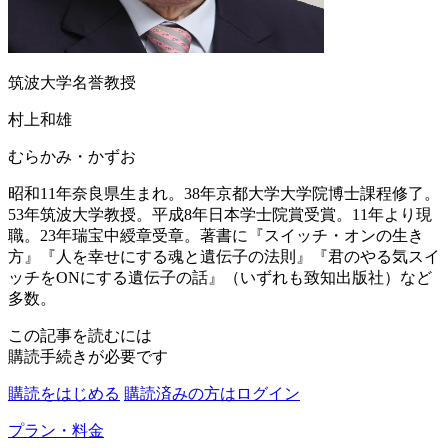
筑波大学名誉教授
村上和雄
むらかみ・かずお
昭和11年奈良県生まれ。38年京都大学大学院博士課程修了。
53年筑波大学教授。平成8年日本学士院賞受賞。11年より現
職。23年瑞宝中綬章受章。著書に『スイッチ・オンの生き
方』『人を幸せにする魂と遺伝子の法則』『君のやる気スイ
ッチをONにする遺伝子の話』（いずれも致知出版社）など
多数。
この記事を読むには
購読手続きが必要です
購読をはじめる
購読済みの方はログイン
プラン・料金