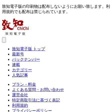
致知電子版の印刷物は配布しないようにお願い致します。利
用規約でも配布は禁じられています。
致知電子版 トップ
最新号
バックナンバー
連載
カテゴリー
人気記事
プラン・料金
よくある質問・お問い合わせ
運営会社
特定商取引法に基づく表記
利用規約
プライバシーポリシー