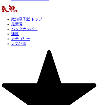
致知電子版 トップ
最新号
バックナンバー
連載
カテゴリー
人気記事