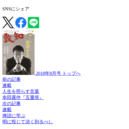
SNSにシェア
2018年8月号 トップへ
前の記事
連載
人生を照らす言葉
幸田露伴『五重塔』
次の記事
連載
禅語に学ぶ
明に投じて須く到るべし