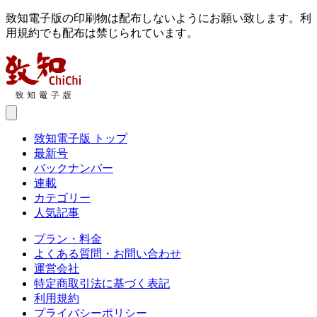
致知電子版の印刷物は配布しないようにお願い致します。利
用規約でも配布は禁じられています。
致知電子版 トップ
最新号
バックナンバー
連載
カテゴリー
人気記事
プラン・料金
よくある質問・お問い合わせ
運営会社
特定商取引法に基づく表記
利用規約
プライバシーポリシー