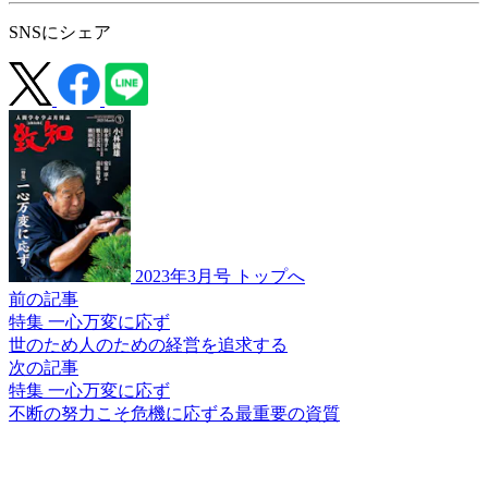
SNSにシェア
2023年3月号 トップへ
前の記事
特集 一心万変に応ず
世のため人のための
経営を追求する
次の記事
特集 一心万変に応ず
不断の努力こそ
危機に応ずる
最重要の資質