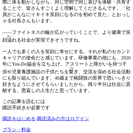
際に体を動かしながら、同じ空間で同じ喜びを体験・共有す
ることで、皆さんすごくよく理解してくださるんです。「社
員がこんなにイキイキ笑顔になるのを初めて見た」とおっし
ゃる社長さんもいます。
——
ファイトネスの輪が広がっていくことで、より健康で笑
あふ
顔
溢
れる社会が実現できそうですね。
一人でも多くの人を笑顔に幸せにする。それが私のセカンド
キャリアの使命だと感じています。研修事業の他にも、2020
年にYou-Do協会を立ち上げ、アスリートと障がいを持つ子
つな
供や児童養護施設の子供たちを
繋
ぎ、交流を深める社会活動
にも取り組んでいます。40歳まで格闘技の世界で思いっきり
好きなようにさせてもらいましたから、残り半分は社会に貢
献する、恩返しの人生だと思っています。
この記事を読むには
購読手続きが必要です
購読をはじめる
購読済みの方はログイン
プラン・料金