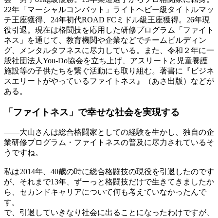
22年「マーシャルコンバット」ライトヘビー級タイトルマッ
チ王座獲得、24年初代ROAD FCミドル級王座獲得。26年現
役引退。現在は格闘技を応用した研修プログラム「ファイト
ネス」を通じて、教育機関や企業などでチームビルディン
グ、メンタルタフネスに尽力している。また、令和２年に一
般社団法人You-Do協会を立ち上げ、アスリートと児童養護
施設等の子供たちを繋ぐ活動にも取り組む。著書に『ビジネ
スエリートがやっているファイトネス』（あさ出版）などが
ある。
「ファイトネス」で
幸せな社会を実現する
——
大山さんは総合格闘家としての経験を生かし、独自の企
業研修プログラム・ファイトネスの普及に尽力されているそ
うですね。
私は2014年、40歳の時に総合格闘技の現役を引退したのです
が、それまで13年、ずーっと格闘技だけで生きてきましたか
ら、セカンドキャリアについて何も考えていなかったんで
す。
で、引退していきなり社会に出ることになったわけですが、