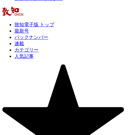
致知電子版 トップ
最新号
バックナンバー
連載
カテゴリー
人気記事