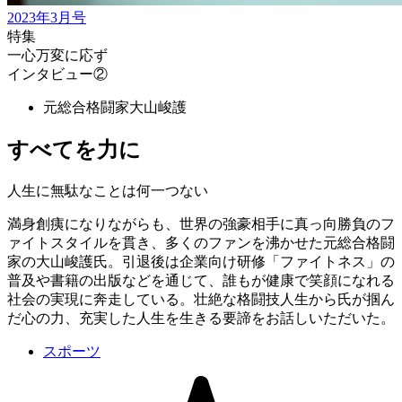
2023年3月号
特集
一心万変に応ず
インタビュー②
元総合格闘家
大山峻護
すべてを力に
人生に無駄なことは何一つない
満身創痍になりながらも、世界の強豪相手に真っ向勝負のフ
ァイトスタイルを貫き、多くのファンを沸かせた元総合格闘
家の大山峻護氏。引退後は企業向け研修「ファイトネス」の
普及や書籍の出版などを通じて、誰もが健康で笑顔になれる
社会の実現に奔走している。壮絶な格闘技人生から氏が掴ん
だ心の力、充実した人生を生きる要諦をお話しいただいた。
スポーツ