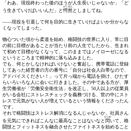
「わあ、現役終わった後のほうが人生長いじゃないか」「ど
がく
ぜん
う生きていけばいいんだ」と
愕
然
としましてね。
——
現役を引退して何を目的に生きていけばよいか分からな
くなってしまった。
物心ついた頃から柔道を始め、格闘技の世界に入り、常に目
の前に目標があることが当たり前の人生でしたから、生まれ
て初めて目標がなくなって、このままではノイローゼになる
というところまで精神的に落ち込みました。
でも、何とかしなければいけないと奮起し、携帯電話に登録
してあった経営者の方の番号に「自分は社会人白帯なので、
アドバイスください！」って片っ端から電話を掛け、ひたす
らいろいろな人に会いに行きました。その中である方が、厚
生労働省が「労働安全衛生法」を改正し、50人以上の従業員
がいる会社にストレスチェックを義務づける、世の中にスト
レスで元気がない人が増えているという情報をくださったん
です。
それで格闘技はストレス解消になるんじゃないか、社員さん
ひらめ
を元気にできればこんなに最高なことはないなと
閃
いて、格
闘技とフィットネスを融合させたファイトネスを始めること