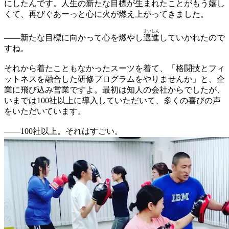
にしたんです。人生の新たな目標が生まれたことがもう嬉し
くて、再びぐあーっと心に火が燃え上がってきました。
まい
しん
——
新たな目標に向かって心を燃やし
邁
進
していかれたので
すね。
それから着たこともなかったスーツを着て、「格闘技とフィ
ットネスを融合した研修プログラムをやりませんか」と、企
業に飛び込み営業ですよ。最初は知人の会社からでしたが、
いまでは100社以上に導入していただいて、多くの喜びの声
をいただいています。
——
100社以上。それはすごい。