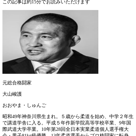
この記事は約15分でお読みいただけます
元総合格闘家
大山峻護
おおやま・しゅんご
昭和49年神奈川県生まれ。５歳から柔道を始め、中学２年生
で講道学舎に入る。平成５年作新学院高等学校卒業、9年国
際武道大学卒業。10年第28回全日本実業柔道個人選手権大
会・男子81kg級優勝。13年柔道選手からプロ格闘家に転身。