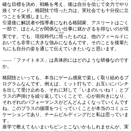
確な目標を決め、戦略を考え、後は自分を信じて全力でやり
抜くマインド。格闘技で培った力は、実社会でも十分役に立
つことを実感しました。
引退後に解説者や指導者になれる格闘家、アスリートはごく
一部で、ほとんどが関係ない仕事に就かざるを得ないのが現
つちか
実です。でも、現役時代に
培
ったものは、他のフィールドに
おいても非常に大きな強みになるんです。そのことを後輩た
ちにも自分の姿を通じて伝えていきたいなと思います。
——
「ファイトネス」は具体的にはどのような研修なのです
か。
格闘技といっても、本当にゲーム感覚で楽しく取り組めるプ
ログラムなんです。例えば、ミット打ちで、お互いにパンチ
を出して受け止める、それに対して「いまのいいね！」とプ
ラスの声掛けを繰り返していくことで、心が前向きになり、
それぞれのパフォーマンスがどんどんよくなっていくんです
ね。このプラスの循環をつくっていくことが本当のコミュニ
ケーションであり、チームビルディングだと私は思っていま
す。
座学で教えてもいまいちピンとこないかもしれませんが、実