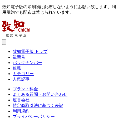
致知電子版の印刷物は配布しないようにお願い致します。利
用規約でも配布は禁じられています。
致知電子版 トップ
最新号
バックナンバー
連載
カテゴリー
人気記事
プラン・料金
よくある質問・お問い合わせ
運営会社
特定商取引法に基づく表記
利用規約
プライバシーポリシー