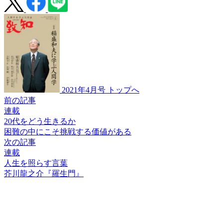
2021年4月号 トップへ
前の記事
連載
20代をどう生きるか
困難の中にこそ
挑戦する価値がある
次の記事
連載
人生を照らす言葉
芥川龍之介『羅生門』