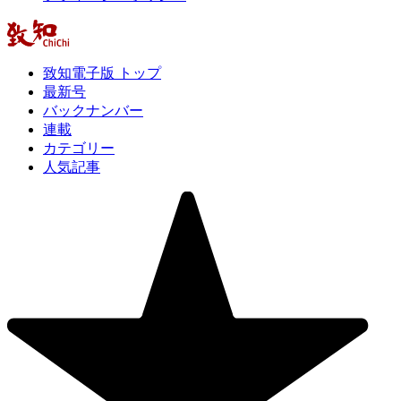
致知電子版 トップ
最新号
バックナンバー
連載
カテゴリー
人気記事