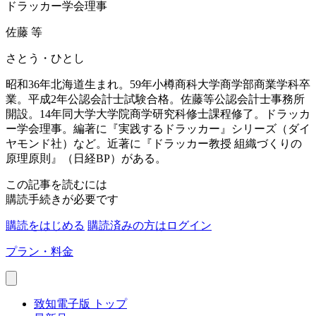
ドラッカー学会理事
佐藤 等
さとう・ひとし
昭和36年北海道生まれ。59年小樽商科大学商学部商業学科卒
業。平成2年公認会計士試験合格。佐藤等公認会計士事務所
開設。14年同大学大学院商学研究科修士課程修了。ドラッカ
ー学会理事。編著に『実践するドラッカー』シリーズ（ダイ
ヤモンド社）など。近著に『ドラッカー教授 組織づくりの
原理原則』（日経BP）がある。
この記事を読むには
購読手続きが必要です
購読をはじめる
購読済みの方はログイン
プラン・料金
致知電子版 トップ