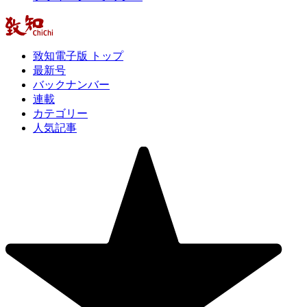
致知電子版 トップ
最新号
バックナンバー
連載
カテゴリー
人気記事