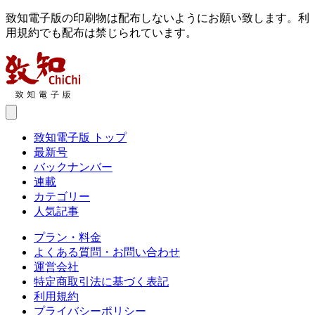
致知電子版の印刷物は配布しないようにお願い致します。利
用規約でも配布は禁じられています。
致知電子版 トップ
最新号
バックナンバー
連載
カテゴリー
人気記事
プラン・料金
よくある質問・お問い合わせ
運営会社
特定商取引法に基づく表記
利用規約
プライバシーポリシー