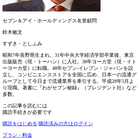
セブン＆アイ・ホールディングス名誉顧問
鈴木敏文
すずき・としふみ
昭和7年長野県生まれ。31年中央大学経済学部卒業後、東京
出版販売（現・トーハン）に入社。38年ヨーカ堂（現・イト
ーヨーカ堂）に転職。48年セブン-イレブン・ジャパンを設
立し、コンビニエンスストアを全国に広め、日本一の流通グ
ループとして今日まで流通業界を牽引する。平成28年5月よ
り現職。著書に『わがセブン秘録』（プレジデント社）など
多数。
この記事を読むには
購読手続きが必要です
購読をはじめる
購読済みの方はログイン
プラン・料金