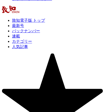
致知電子版 トップ
最新号
バックナンバー
連載
カテゴリー
人気記事