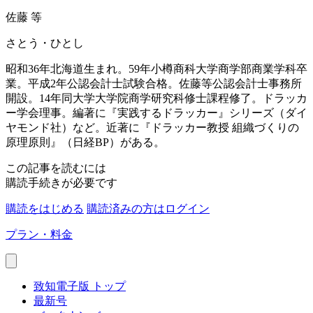
佐藤 等
さとう・ひとし
昭和36年北海道生まれ。59年小樽商科大学商学部商業学科卒
業。平成2年公認会計士試験合格。佐藤等公認会計士事務所
開設。14年同大学大学院商学研究科修士課程修了。ドラッカ
ー学会理事。編著に『実践するドラッカー』シリーズ（ダイ
ヤモンド社）など。近著に『ドラッカー教授 組織づくりの
原理原則』（日経BP）がある。
この記事を読むには
購読手続きが必要です
購読をはじめる
購読済みの方はログイン
プラン・料金
致知電子版 トップ
最新号