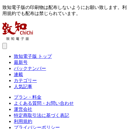
致知電子版の印刷物は配布しないようにお願い致します。利
用規約でも配布は禁じられています。
致知電子版 トップ
最新号
バックナンバー
連載
カテゴリー
人気記事
プラン・料金
よくある質問・お問い合わせ
運営会社
特定商取引法に基づく表記
利用規約
プライバシーポリシー