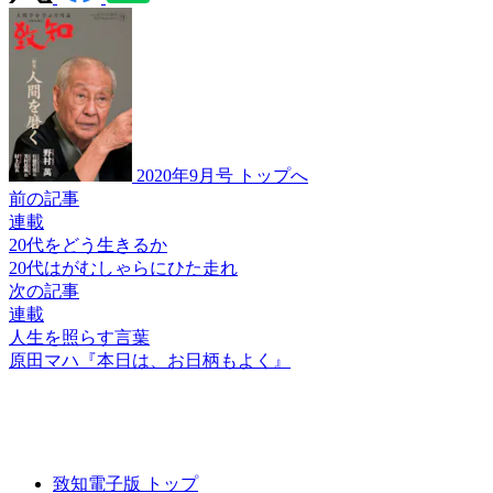
2020年9月号 トップへ
前の記事
連載
20代をどう生きるか
20代は
がむしゃらに
ひた走れ
次の記事
連載
人生を照らす言葉
原田マハ
『本日は、お日柄もよく』
致知電子版 トップ