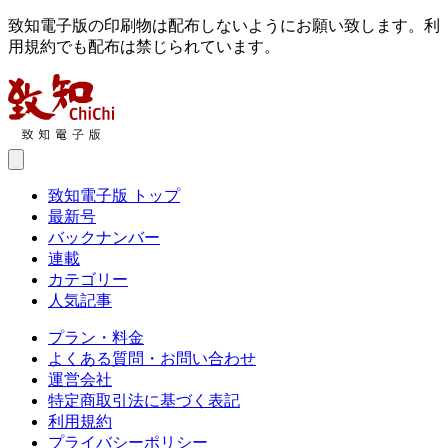
致知電子版の印刷物は配布しないようにお願い致します。利
用規約でも配布は禁じられています。
致知電子版 トップ
最新号
バックナンバー
連載
カテゴリー
人気記事
プラン・料金
よくある質問・お問い合わせ
運営会社
特定商取引法に基づく表記
利用規約
プライバシーポリシー