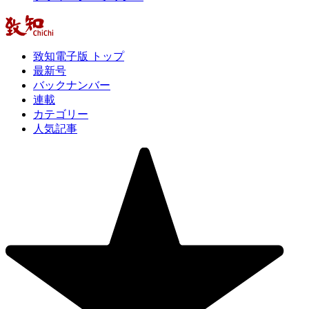
致知電子版 トップ
最新号
バックナンバー
連載
カテゴリー
人気記事