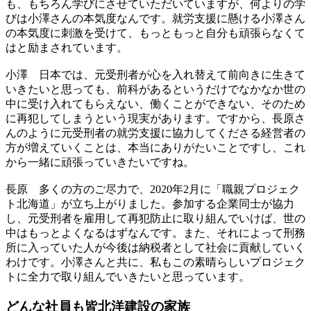
も、もちろん学びにさせていただいていますが、何よりの学
びは小澤さんの本気度なんです。就労支援に懸ける小澤さん
の本気度に刺激を受けて、もっともっと自分も頑張らなくて
はと励まされています。
小澤
日本では、元受刑者が心を入れ替えて前向きに生きて
いきたいと思っても、前科があるというだけでなかなか世の
中に受け入れてもらえない、働くことができない、そのため
に再犯してしまうという現実があります。ですから、長原さ
んのように元受刑者の就労支援に協力してくださる経営者の
方が増えていくことは、本当にありがたいことですし、これ
から一緒に頑張っていきたいですね。
長原
多くの方のご尽力で、2020年2月に「職親プロジェク
ト北海道」が立ち上がりました。参加する企業同士が協力
し、元受刑者を雇用して再犯防止に取り組んでいけば、世の
中はもっとよくなるはずなんです。また、それによって刑務
所に入っていた人が今後は納税者として社会に貢献していく
わけです。小澤さんと共に、私もこの素晴らしいプロジェク
トに全力で取り組んでいきたいと思っています。
どんな社員も皆
北洋建設の家族