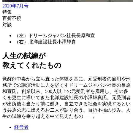
2020年7月号
特集
百折不撓
対談
（左）ドリームジャパン社長
長原和宣
（右）北洋建設社長
小澤輝真
人生の試練が
教えてくれたもの
覚醒剤中毒から立ち直った体験を基に、元受刑者の雇用や刑
務所での講演活動に力を尽くすドリームジャパン社長の長原
和宣氏。創業以来、500人以上の元受刑者を雇用し、その多
くを更生に導いてきた北洋建設社長の小澤輝真氏。元受刑者
が出所後も当たり前に働き、自立できる社会を実現するとい
う共通の志に燃えるお二人が語り合う、百折不撓の歩み、人
生の試練を乗り越える中で見えたもの——。
経営者