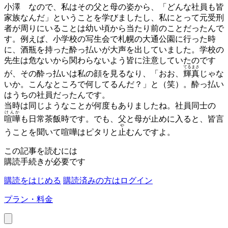
小澤
なので、私はその父と母の姿から、「どんな社員も皆
家族なんだ」ということを学びましたし、私にとって元受刑
者が周りにいることは幼い頃から当たり前のことだったんで
す。例えば、小学校の写生会で札幌の大通公園に行った時
に、酒瓶を持った酔っ払いが大声を出していました。学校の
先生は危ないから関わらないよう皆に注意していたのです
てるまさ
が、その酔っ払いは私の顔を見るなり、「おお、
輝真
じゃな
いか。こんなところで何してるんだ？」と（笑）。酔っ払い
はうちの社員だったんです。
当時は同じようなことが何度もありましたね。社員同士の
けんか
喧嘩
も日常茶飯時です。でも、父と母が止めに入ると、皆言
や
うことを聞いて喧嘩はピタリと
止
むんですよ。
この記事を読むには
購読手続きが必要です
購読をはじめる
購読済みの方はログイン
プラン・料金