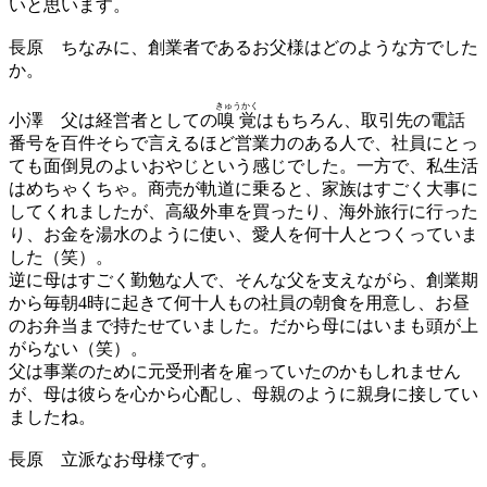
いと思います。
長原
ちなみに、創業者であるお父様はどのような方でした
か。
きゅうかく
小澤
父は経営者としての
嗅覚
はもちろん、取引先の電話
番号を百件そらで言えるほど営業力のある人で、社員にとっ
ても面倒見のよいおやじという感じでした。一方で、私生活
はめちゃくちゃ。商売が軌道に乗ると、家族はすごく大事に
してくれましたが、高級外車を買ったり、海外旅行に行った
り、お金を湯水のように使い、愛人を何十人とつくっていま
した（笑）。
逆に母はすごく勤勉な人で、そんな父を支えながら、創業期
から毎朝4時に起きて何十人もの社員の朝食を用意し、お昼
のお弁当まで持たせていました。だから母にはいまも頭が上
がらない（笑）。
父は事業のために元受刑者を雇っていたのかもしれません
が、母は彼らを心から心配し、母親のように親身に接してい
ましたね。
長原
立派なお母様です。