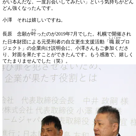
がいるんだな。一度お会いしてみたい」という気持ちがどん
どん強くなったんです。
小澤
それは嬉しいですね。
かな
長原
念願が
叶
ったのが2019年7月でした。札幌で開催され
しょくおや
た日本財団による元受刑者の自立更生支援活動「
職親
プロ
ジェクト」の企業向け説明会に、小澤さんもご参加くださ
り、対面を果たすことができたんです。もう感激で、嬉しく
てたまりませんでした（笑）。