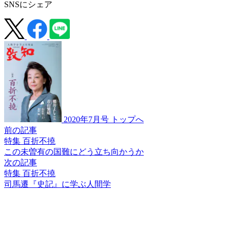
SNSにシェア
2020年7月号 トップへ
前の記事
特集 百折不撓
この未曽有の国難に
どう立ち向かうか
次の記事
特集 百折不撓
司馬遷『史記』に学ぶ
人間学