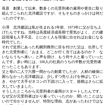
長原
創業して以来、数多くの元受刑者の雇用や更生に取り
組んでこられた北洋建設ですが、そもそものきっかけは何だ
ったのですか。
小澤
北洋建設は私が生まれる1年前、1973年に父が立ち上
げたんですね。当時は高度経済成長期で景気がよく、どの建
設現場も人手不足。とにかく人を現場に出せればお金になる
時代でした。
それで近所にあった札幌刑務所に目を付けた父は、出所して
きた元受刑者に「おまえ、どこか行く当てはあるのか？ な
いならうちへ来い」と声を掛け、もう何十人と雇っていった
んです。多い時には、100人の社員のうちの半数が元受刑者
だったこともあります。
父と母の二人で六畳一間からの創業でしたが、人材の確保に
困らなかった北洋建設は、少しずつ売り上げを伸ばしてい
き、やがて大手ゼネコンの下請けに入って、規模はさらに拡
大していきました。
そうしたところから元受刑者の雇用がスタートしたんです。
なぜ父が元受刑者ばかり雇っていったのか、聞いたことはな
いので分かりませんが、特別な理由、志があったわけではな