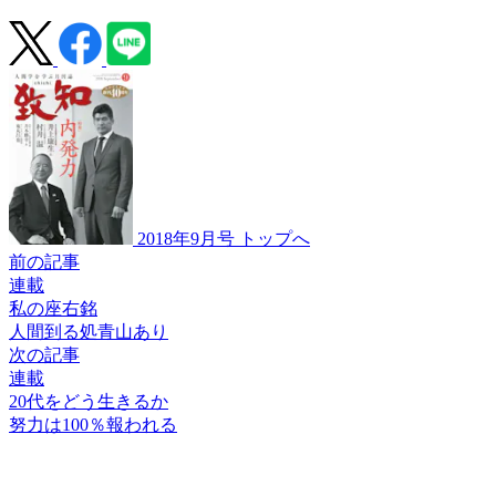
2018年9月号 トップへ
前の記事
連載
私の座右銘
人間到る処青山あり
次の記事
連載
20代をどう生きるか
努力は100％報われる