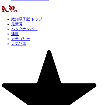
致知電子版 トップ
最新号
バックナンバー
連載
カテゴリー
人気記事