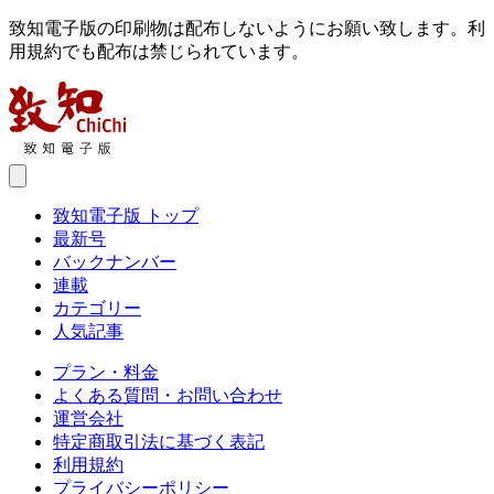
致知電子版の印刷物は配布しないようにお願い致します。利
用規約でも配布は禁じられています。
致知電子版 トップ
最新号
バックナンバー
連載
カテゴリー
人気記事
プラン・料金
よくある質問・お問い合わせ
運営会社
特定商取引法に基づく表記
利用規約
プライバシーポリシー