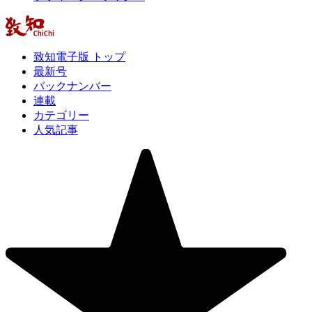
致知電子版 トップ
最新号
バックナンバー
連載
カテゴリー
人気記事