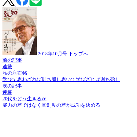
2018年10月号 トップへ
前の記事
連載
私の座右銘
学びて思わざれば則ち罔し
思いて学ばざれば則ち殆し
次の記事
連載
20代をどう生きるか
能力の差ではなく
真剣度の差が成功を決める