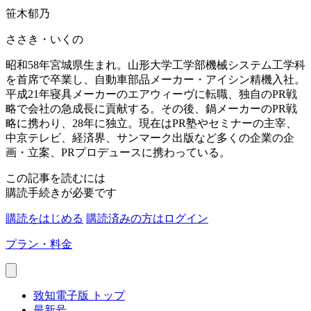
笹木郁乃
ささき・いくの
昭和58年宮城県生まれ。山形大学工学部機械システム工学科
を首席で卒業し、自動車部品メーカー・アイシン精機入社。
平成21年寝具メーカーのエアウィーヴに転職、独自のPR戦
略で会社の急成長に貢献する。その後、鍋メーカーのPR戦
略に携わり、28年に独立。現在はPR塾やセミナーの主宰、
中京テレビ、経済界、サンマーク出版など多くの企業の企
画・立案、PRプロデュースに携わっている。
この記事を読むには
購読手続きが必要です
購読をはじめる
購読済みの方はログイン
プラン・料金
致知電子版 トップ
最新号