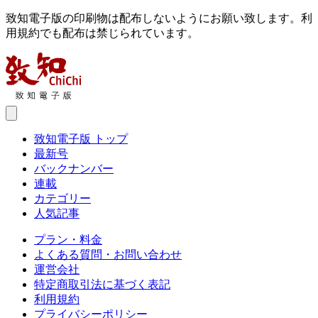
致知電子版の印刷物は配布しないようにお願い致します。利
用規約でも配布は禁じられています。
致知電子版 トップ
最新号
バックナンバー
連載
カテゴリー
人気記事
プラン・料金
よくある質問・お問い合わせ
運営会社
特定商取引法に基づく表記
利用規約
プライバシーポリシー