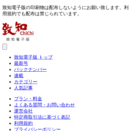
致知電子版の印刷物は配布しないようにお願い致します。利
用規約でも配布は禁じられています。
致知電子版 トップ
最新号
バックナンバー
連載
カテゴリー
人気記事
プラン・料金
よくある質問・お問い合わせ
運営会社
特定商取引法に基づく表記
利用規約
プライバシーポリシー