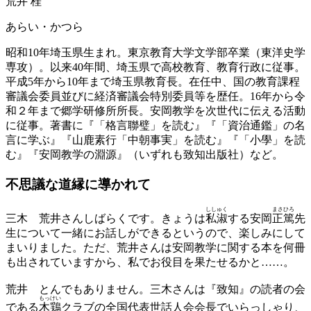
荒井 桂
あらい・かつら
昭和10年埼玉県生まれ。東京教育大学文学部卒業（東洋史学
専攻）。以来40年間、埼玉県で高校教育、教育行政に従事。
平成5年から10年まで埼玉県教育長。在任中、国の教育課程
審議会委員並びに経済審議会特別委員等を歴任。16年から令
和２年まで郷学研修所所長。安岡教学を次世代に伝える活動
に従事。著書に『「格言聯璧」を読む』『「資治通鑑」の名
言に学ぶ』『山鹿素行「中朝事実」を読む』『「小學」を読
む』『安岡教学の淵源』（いずれも致知出版社）など。
不思議な道縁に導かれて
ししゅく
まさひろ
三木
荒井さんしばらくです。きょうは
私淑
する安岡
正篤
先
生について一緒にお話しができるというので、楽しみにして
まいりました。ただ、荒井さんは安岡教学に関する本を何冊
も出されていますから、私でお役目を果たせるかと……。
荒井
とんでもありません。三木さんは『致知』の読者の会
もっけい
である
木鶏
クラブの全国代表世話人会会長でいらっしゃり、