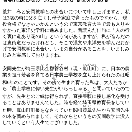
荒井
私と安岡教学との出合いについて申し上げますと、私
は3歳の時に父を亡くし母子家庭で育ったものですから、現
役合格でなきゃいかんというので東京教育大学で最も入りや
すかった東洋史学科に進みました。昔読んだ俳句に「人の行
く裏に道あり花の山」という句がありますが、私が進んだの
は裏街道だったけれども、そこで漢文や東洋史を学んだおか
げで安岡教学に出合い、いまの自分があることを、いましみ
じみと実感しておりますね。
ひき
すがや
らんざんまち
安岡先生が埼玉県
比企
郡
菅谷
村（現・
嵐山町
）に、日本の農
業を担う若者を育てる日本農士学校を立ち上げられたのは昭
そば
和6年のことです。その
傍
で生まれ育った私は、大人たちか
ら「農士学校に偉い先生がいらっしゃる」と聞いていたので
けいがい
すが、先生とのご縁は得られず、直接
謦咳
に接し感化を受け
ることはありませんでした。時を経て埼玉県教育長をしてい
もしょう
た時、嵐山町町長をなさっていた関根
茂章
先生から安岡先生
の本を薦められまして、それからというもの安岡教学に没入
していくという人生でございました。