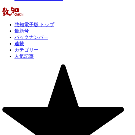
致知電子版 トップ
最新号
バックナンバー
連載
カテゴリー
人気記事