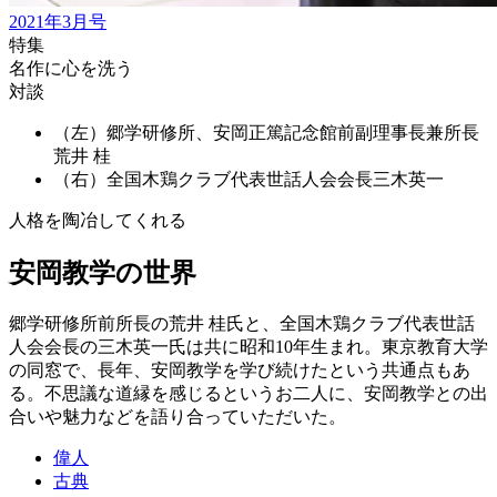
2021年3月号
特集
名作に心を洗う
対談
（左）郷学研修所、安岡正篤記念館前副理事長兼所長
荒井 桂
（右）全国木鶏クラブ代表世話人会会長
三木英一
人格を陶冶してくれる
安岡教学の世界
郷学研修所前所長の荒井 桂氏と、全国木鶏クラブ代表世話
人会会長の三木英一氏は共に昭和10年生まれ。東京教育大学
の同窓で、長年、安岡教学を学び続けたという共通点もあ
る。不思議な道縁を感じるというお二人に、安岡教学との出
合いや魅力などを語り合っていただいた。
偉人
古典