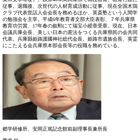
従事。退職後、次世代の人材育成活動に従事。現在全国木鶏
クラブ代表世話人会会長を務めるほか、英斎塾という人間学
の勉強会を主宰。平成6年教育者文部大臣表彰、７年兵庫県
教育功労賞、17年春の叙勲にて瑞宝小綬章受章。現在、日本
会議兵庫会長、美しい日本の憲法をつくる兵庫県民の会共同
代表。兵庫縣姫路護國神社総代会長。姫路市遺族会長、英霊
にこたえる会兵庫県本部会長等の役職を務めている。
郷学研修所、安岡正篤記念館前副理事長兼所長