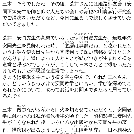
三木
そうでしたね。その後、荒井さんには姫路
師友会
（安
あごう
やまがそこう
岡正篤先生を師と仰ぐ人たちの会）や
赤穂
の
山鹿素行
研究会
でご講演をいただくなど、今日に至るまで親しくさせていた
だいてきました。
いよたさとる
荒井
安岡先生の高弟でいらした
伊與田覺
先生が、最晩年の
どうえん
むきゅう
つぶや
安岡先生を見舞われた時、「
道縁
は
無窮
だね」と
呟
かれたと
いうお話を伊與田先生から直接伺って深い感銘を受けたこと
があります。道によって人と人とが結びつきが生まれる様を
道縁と呼ぶのでしょうが、こうして三木さんとご縁をいただ
けるのもまた不思議な道縁でしょうね。
きょうは英米文学という横文字を学んでこられた三木さん
が、どういうきっかけで安岡教学と出合い、学びを深めてこ
られたかについて、改めてお話をお聞きできたらと思ってい
るんです。
せんえつ
三木
僭越
ながら私から口火を切らせていただくと、安岡教
学に触れたのは私が40代後半の頃でした。昭和58年に安岡先
生が亡くなられた後、いろいろな出版社から安岡先生の著
おうようめい
作、講演録が出るようになり、『
王陽明
研究』『日本精神の
けいせいさげん