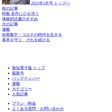
2021年3月号 トップへ
前の記事
特集 名作に心を洗う
体験的読書のすすめ
次の記事
連載
短期集中・コロナの時代を生きる
基本を守り、
それを続ける
致知電子版 トップ
最新号
バックナンバー
連載
カテゴリー
人気記事
プラン・料金
よくある質問・お問い合わせ