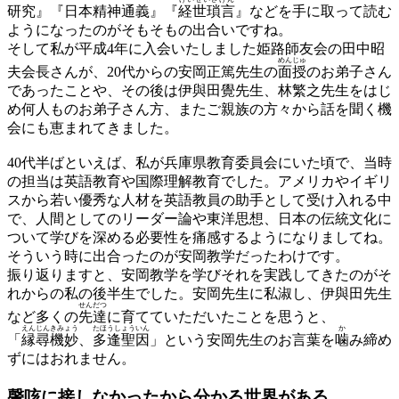
研究』『日本精神通義』『
経世瑣言
』などを手に取って読む
ようになったのがそもそもの出合いですね。
そして私が平成4年に入会いたしました姫路師友会の田中昭
めんじゅ
夫会長さんが、20代からの安岡正篤先生の
面授
のお弟子さん
であったことや、その後は伊與田覺先生、林繁之先生をはじ
め何人ものお弟子さん方、またご親族の方々から話を聞く機
会にも恵まれてきました。
40代半ばといえば、私が兵庫県教育委員会にいた頃で、当時
の担当は英語教育や国際理解教育でした。アメリカやイギリ
スから若い優秀な人材を英語教員の助手として受け入れる中
で、人間としてのリーダー論や東洋思想、日本の伝統文化に
ついて学びを深める必要性を痛感するようになりましてね。
そういう時に出合ったのが安岡教学だったわけです。
振り返りますと、安岡教学を学びそれを実践してきたのがそ
れからの私の後半生でした。安岡先生に私淑し、伊與田先生
せんだつ
など多くの
先達
に育てていただいたことを思うと、
えんじんきみょう
たほうしょういん
か
「
縁尋機妙
、
多逢聖因
」という安岡先生のお言葉を
噛
み締め
ずにはおれません。
謦咳に接しなかったから
分かる世界がある