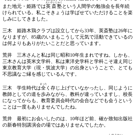
えいさいじゅく
また地元・姫路では
英斎塾
という人間学の勉強会を長年続
けられている。私こそきょうは学ばせていただけることを楽
しみにしてきました。
三木
姫路木鶏クラブは設立してから33年、英斎塾は26年に
なりますが、85歳のいまもこうして元気で活動できているの
は何よりもありがたいことだと思っています。
荒井
三木さんと私は同じ昭和10年生まれですね。しかも、
三木さんは英米文学科、私は東洋史学科と学科こそ違え同じ
東京教育大学（現・筑波大学）の出身ということで、とても
不思議なご縁を感じているんです。
まった
三木
学生時代は
全
く存じ上げていなかったし、同じように
教師としての道を歩みながら、教科が違っていますし、校長
になってからも、教育委員会時代の会合などでも会うという
ことは一度もありませんでしたね。
荒井
最初にお会いしたのは、10年ほど前、確か致知出版社
の新春特別講演会の場ではありませんでしたか。
しゆうかい