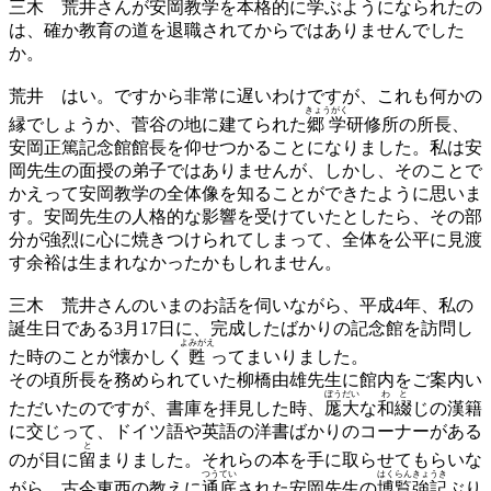
三木
荒井さんが安岡教学を本格的に学ぶようになられたの
は、確か教育の道を退職されてからではありませんでした
か。
荒井
はい。ですから非常に遅いわけですが、これも何かの
きょうがく
縁でしょうか、菅谷の地に建てられた
郷学
研修所の所長、
安岡正篤記念館館長を仰せつかることになりました。私は安
岡先生の面授の弟子ではありませんが、しかし、そのことで
かえって安岡教学の全体像を知ることができたように思いま
す。安岡先生の人格的な影響を受けていたとしたら、その部
分が強烈に心に焼きつけられてしまって、全体を公平に見渡
す余裕は生まれなかったかもしれません。
三木
荒井さんのいまのお話を伺いながら、平成4年、私の
誕生日である3月17日に、完成したばかりの記念館を訪問し
よみがえ
た時のことが懐かしく
甦
ってまいりました。
その頃所長を務められていた柳橋由雄先生に館内をご案内い
ぼうだい
わと
ただいたのですが、書庫を拝見した時、
厖大
な
和綴
じの漢籍
に交じって、ドイツ語や英語の洋書ばかりのコーナーがある
と
のが目に
留
まりました。それらの本を手に取らせてもらいな
つうてい
はくらんきょうき
がら、古今東西の教えに
通底
された安岡先生の
博覧強記
ぶり