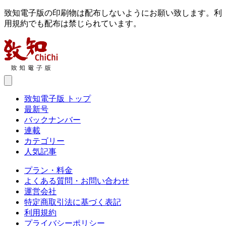
致知電子版の印刷物は配布しないようにお願い致します。利
用規約でも配布は禁じられています。
致知電子版 トップ
最新号
バックナンバー
連載
カテゴリー
人気記事
プラン・料金
よくある質問・お問い合わせ
運営会社
特定商取引法に基づく表記
利用規約
プライバシーポリシー