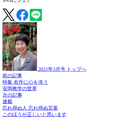
SNSにシェア
2021年3月号 トップへ
前の記事
特集 名作に心を洗う
安岡教学の世界
次の記事
連載
忘れ得ぬ人 忘れ得ぬ言葉
このほうが
正しいと思います