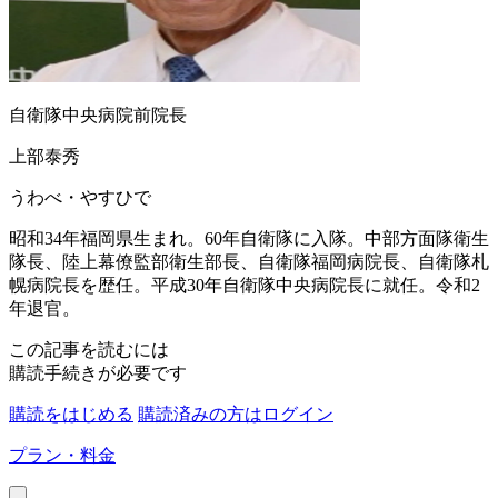
自衛隊中央病院前院長
上部泰秀
うわべ・やすひで
昭和34年福岡県生まれ。60年自衛隊に入隊。中部方面隊衛生
隊長、陸上幕僚監部衛生部長、自衛隊福岡病院長、自衛隊札
幌病院長を歴任。平成30年自衛隊中央病院長に就任。令和2
年退官。
この記事を読むには
購読手続きが必要です
購読をはじめる
購読済みの方はログイン
プラン・料金