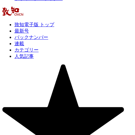
致知電子版 トップ
最新号
バックナンバー
連載
カテゴリー
人気記事