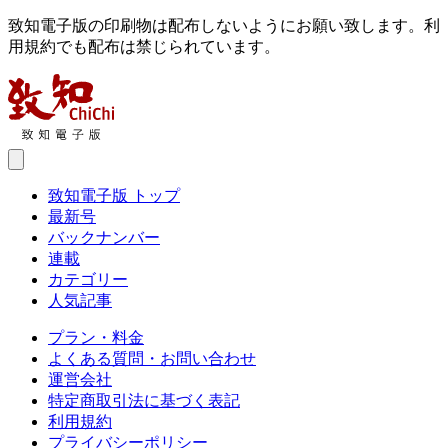
致知電子版の印刷物は配布しないようにお願い致します。利
用規約でも配布は禁じられています。
致知電子版 トップ
最新号
バックナンバー
連載
カテゴリー
人気記事
プラン・料金
よくある質問・お問い合わせ
運営会社
特定商取引法に基づく表記
利用規約
プライバシーポリシー