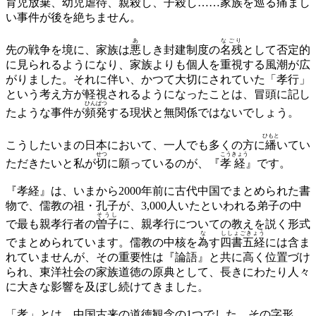
育児放棄、幼児虐待、親殺し、子殺し……家族を巡る痛まし
い事件が後を絶ちません。
あ
なごり
先の戦争を境に、家族は
悪
しき封建制度の
名残
として否定的
に見られるようになり、家族よりも個人を重視する風潮が広
がりました。それに伴い、かつて大切にされていた「孝行」
という考え方が軽視されるようになったことは、冒頭に記し
ひんぱつ
たような事件が
頻発
する現状と無関係ではないでしょう。
ひもと
こうしたいまの日本において、一人でも多くの方に
繙
いてい
せつ
こう
きょう
ただきたいと私が
切
に願っているのが、『
孝
経
』です。
『孝経』は、いまから2000年前に古代中国でまとめられた書
物で、儒教の祖・孔子が、3,000人いたといわれる弟子の中
そうし
で最も親孝行者の
曽子
に、親孝行についての教えを説く形式
な
ししょごきょう
でまとめられています。儒教の中核を
為
す
四書五経
には含ま
れていませんが、その重要性は『論語』と共に高く位置づけ
られ、東洋社会の家族道徳の原典として、長きにわたり人々
に大きな影響を及ぼし続けてきました。
「孝」とは、中国古来の道徳観念の1つでした。その字形