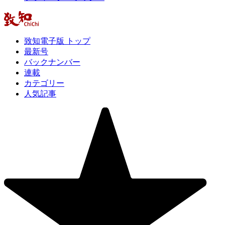
致知電子版 トップ
最新号
バックナンバー
連載
カテゴリー
人気記事