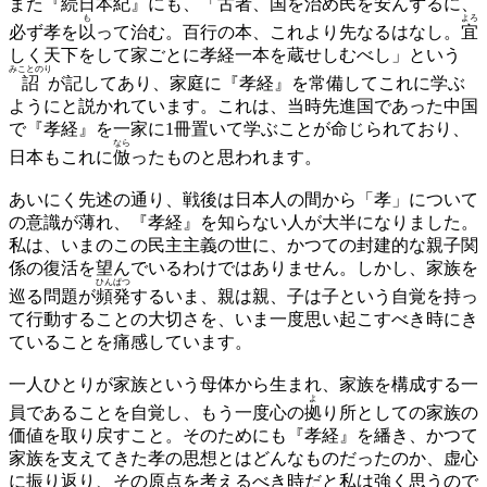
また『
続日本紀
』にも、「
古者
、国を治め民を安んずるに、
も
よろ
必ず孝を
以
って治む。百行の本、これより先なるはなし。
宜
しく天下をして家ごとに孝経一本を蔵せしむべし」という
みことのり
詔
が記してあり、家庭に『孝経』を常備してこれに学ぶ
ようにと説かれています。これは、当時先進国であった中国
で『孝経』を一家に1冊置いて学ぶことが命じられており、
なら
日本もこれに
倣
ったものと思われます。
あいにく先述の通り、戦後は日本人の間から「孝」について
の意識が薄れ、『孝経』を知らない人が大半になりました。
私は、いまのこの民主主義の世に、かつての封建的な親子関
係の復活を望んでいるわけではありません。しかし、家族を
ひんぱつ
巡る問題が
頻発
するいま、親は親、子は子という自覚を持っ
て行動することの大切さを、いま一度思い起こすべき時にき
ていることを痛感しています。
一人ひとりが家族という母体から生まれ、家族を構成する一
よ
員であることを自覚し、もう一度心の
拠
り所としての家族の
価値を取り戻すこと。そのためにも『孝経』を繙き、かつて
家族を支えてきた孝の思想とはどんなものだったのか、虚心
に振り返り、その原点を考えるべき時だと私は強く思うので