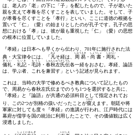
は、老人の「老」の下に「子」を配したもので、子が老いた
親を支えて孝養を尽くすことを表していました。そして、子
が孝養を尽くすことを「孝行」といい、ここに道徳の根拠を
置いて「仁」（愛）の始まりとしたのが孔子です。孔子の思
想における「孝」は、彼が最も重視した「仁」（愛）の思想
の根本に位置していました。
『孝経』は日本へも早くから伝わり、701年に施行された法
およ
しゅうえき
しょうしょ
しゅらい
典・大宝律令には、「
凡
そ経は、
周易
・
尚書
・
周礼
・
ぎらい
らいき
もうし
しゅんじゅうさしでん
儀礼
・
礼記
・
毛詩
・
春秋左氏伝
各一経をおさむ。孝経、論語
は、学ぶ者、これを兼習す」という記述が見られます。
これは、当時の大学で修めるべき教典について記したもの
で、周易から春秋左氏伝までのうち1つを選択すると共に、
『孝経』と『論語』が共通の必須科目として指定されてお
うかが
り、この2つが別格の扱いだったことが
窺
えます。朝廷や将
軍家に対しても度々『孝経』の進講が行われ、江戸時代には
幕府が儒学を国の統治に利用したことで、その価値観は広く
浸透しました。
しょくにほんぎ
いにしえ