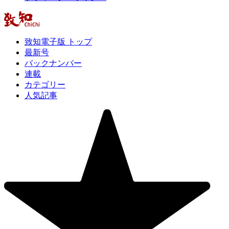
致知電子版 トップ
最新号
バックナンバー
連載
カテゴリー
人気記事