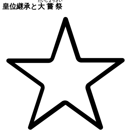
だい
じょう
さい
皇位継承と
大
嘗
祭