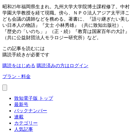
昭和25年福岡県生まれ。九州大学大学院博士課程修了。中村
学園大学教授を経て現職。傍ら、ＮＰＯ法人アジア太平洋こ
ども会議の講師などを務める。著書に、『語り継ぎたい美し
い日本人の物語』『文士 小林秀雄』（共に致知出版社）、
『歴史の「いのち」』（正・続）『教育は国家百年の大計』
（共に公益財団法人モラロジー研究所）など。
この記事を読むには
購読手続きが必要です
購読をはじめる
購読済みの方はログイン
プラン・料金
致知電子版 トップ
最新号
バックナンバー
連載
カテゴリー
人気記事