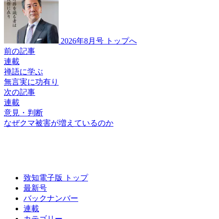
2026年8月号 トップへ
前の記事
連載
禅語に学ぶ
無言実に功有り
次の記事
連載
意見・判断
なぜクマ被害が
増えているのか
致知電子版 トップ
最新号
バックナンバー
連載
カテゴリー