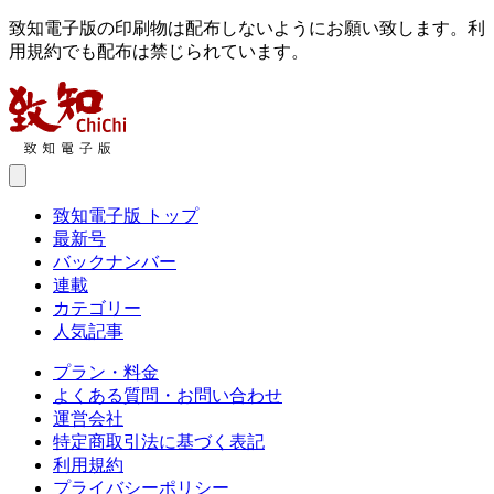
致知電子版の印刷物は配布しないようにお願い致します。利
用規約でも配布は禁じられています。
致知電子版 トップ
最新号
バックナンバー
連載
カテゴリー
人気記事
プラン・料金
よくある質問・お問い合わせ
運営会社
特定商取引法に基づく表記
利用規約
プライバシーポリシー