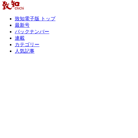
致知電子版 トップ
最新号
バックナンバー
連載
カテゴリー
人気記事