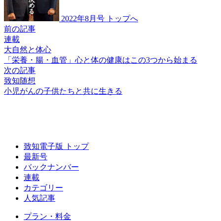
2022年8月号 トップへ
前の記事
連載
大自然と体心
「栄養・腸・血管」
心と体の健康は
この3つから始まる
次の記事
致知随想
小児がんの子供たちと
共に生きる
致知電子版 トップ
最新号
バックナンバー
連載
カテゴリー
人気記事
プラン・料金