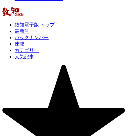
致知電子版 トップ
最新号
バックナンバー
連載
カテゴリー
人気記事