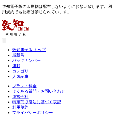
致知電子版の印刷物は配布しないようにお願い致します。利
用規約でも配布は禁じられています。
致知電子版 トップ
最新号
バックナンバー
連載
カテゴリー
人気記事
プラン・料金
よくある質問・お問い合わせ
運営会社
特定商取引法に基づく表記
利用規約
プライバシーポリシー