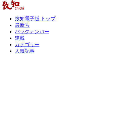
致知電子版 トップ
最新号
バックナンバー
連載
カテゴリー
人気記事