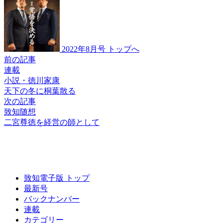
2022年8月号 トップへ
前の記事
連載
小説・徳川家康
天下の冬に桐葉散る
次の記事
致知随想
二宮尊徳を経営の師として
致知電子版 トップ
最新号
バックナンバー
連載
カテゴリー