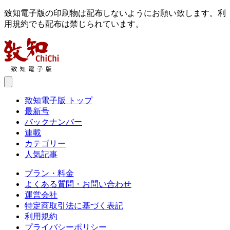
致知電子版の印刷物は配布しないようにお願い致します。利
用規約でも配布は禁じられています。
致知電子版 トップ
最新号
バックナンバー
連載
カテゴリー
人気記事
プラン・料金
よくある質問・お問い合わせ
運営会社
特定商取引法に基づく表記
利用規約
プライバシーポリシー