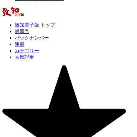
致知電子版 トップ
最新号
バックナンバー
連載
カテゴリー
人気記事