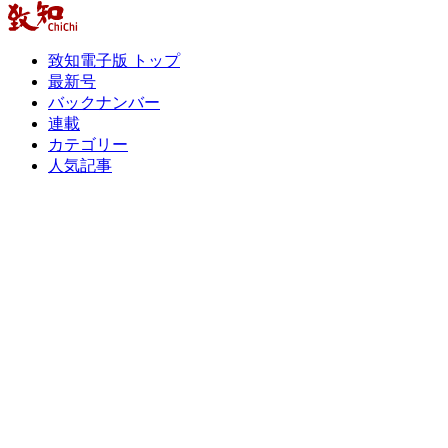
致知電子版 トップ
最新号
バックナンバー
連載
カテゴリー
人気記事