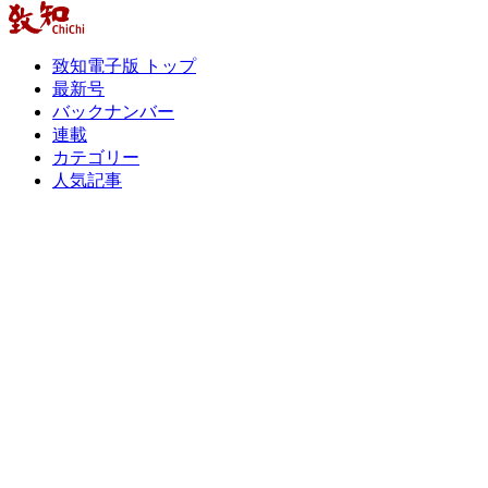
致知電子版 トップ
最新号
バックナンバー
連載
カテゴリー
人気記事