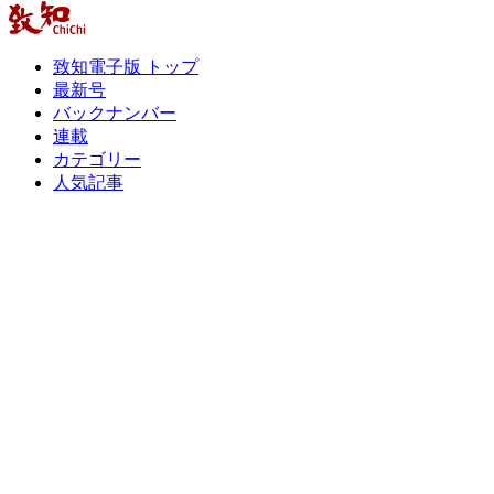
致知電子版 トップ
最新号
バックナンバー
連載
カテゴリー
人気記事