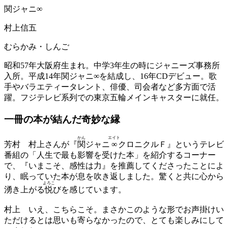
関ジャニ∞
村上信五
むらかみ・しんご
昭和57年大阪府生まれ。中学3年生の時にジャニーズ事務所
入所。平成14年関ジャニ∞を結成し、16年CDデビュー。歌
手やバラエティータレント、俳優、司会者など多方面で活
躍。フジテレビ系列での東京五輪メインキャスターに就任。
一冊の本が結んだ
奇妙な縁
かん
エイト
芳村
村上さんが『
関
ジャニ
∞
クロニクルＦ』というテレビ
番組の「人生で最も影響を受けた本」を紹介するコーナー
で、『いまこそ、感性は力』を推薦してくださったことによ
り、眠っていた本が息を吹き返しました。驚くと共に心から
よろこ
湧き上がる
悦
びを感じています。
村上
いえ、こちらこそ。まさかこのような形でお声掛けい
ただけるとは思いも寄らなかったので、とても楽しみにして