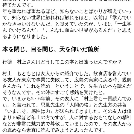
持てたんです。
年を重ねれば重ねるほど、知らないことばかりが増えていっ
て、知らない世界に触れれば触れるほど、以前は「学んでい
かなきゃいけないんだ」と捉えていたのが、いまは「一生学
んでいけるんだ」「こんなに面白い世界があるんだ」と思え
るようになりました。
本を閉じ、目を閉じ、
天を仰いだ箇所
行徳
村上さんはどうしてこの本と出逢ったんですか？
村上
もともとは友人からの紹介でした。飲食店を営んでい
る友人が東京で事業に失敗して、広島の実家に戻る時、親御
さんから「これを読め」ということで、先生方の本を読んだ
そうなんです。その時にすごく感銘を受けたと。
で、いまから5～6年前、その友人に「村上君も一回読んでみ
ぃ」と言われて、思風先生の『人間の格』と先生方の共著
『いまこそ、感性は力』が送られてきました。その友人は僕
より10歳ほど年上の方ですが、人に対するおもてなしの精神
などが非常に魅力的で尊敬していましたので、その友人から
の薦めなら素直に読んでみようと思ったんです。