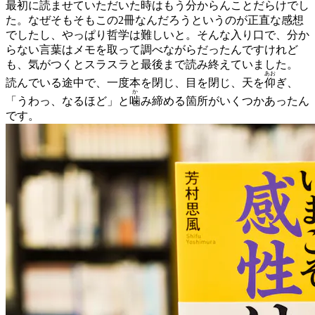
最初に読ませていただいた時はもう分からんことだらけでし
た。なぜそもそもこの2冊なんだろうというのが正直な感想
でしたし、やっぱり哲学は難しいと。そんな入り口で、分か
らない言葉はメモを取って調べながらだったんですけれど
も、気がつくとスラスラと最後まで読み終えていました。
あお
読んでいる途中で、一度本を閉じ、目を閉じ、天を
仰
ぎ、
か
「うわっ、なるほど」と
噛
み締める箇所がいくつかあったん
です。