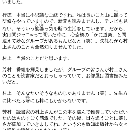
いました。
こも
行徳
本当に不思議なご縁ですね。私は長いこと山に
籠
って
研修をやっていますので、新聞も読みませんし、テレビも見
しゃば
け
ない。そういう
娑婆
っ
気
を断つ生活をしています。だから、
実は関ジャニ∞って聞いた時に、心斎橋の「かに道楽」と間
違えて妙なグループがあるもんだなと（笑）。失礼ながら村
上さんのことも全然知りませんでした。
村上
当然のことだと思います。
芳村
番組を拝見しましたが、グループの皆さんが村上さん
のことを読書家だとおっしゃっていて、お部屋は図書館みた
いだと。
村上
そんなたいそうなものじゃありません（笑）。先生方
はし
に比べたら
箸
にも棒にもかからないです。
芳村
読書家の村上さんがこの本を選んで推奨していただい
たのはものすごく感激でした。その後、日を追うごとに嬉し
さが倍加していきましてね。というのも致知出版社から次々