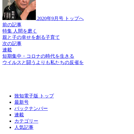
2020年9月号 トップへ
前の記事
特集 人間を磨く
親と子の幸せを創る子育て
次の記事
連載
短期集中・コロナの時代を生きる
ウイルスと闘うよりも
私たちの反省を
致知電子版 トップ
最新号
バックナンバー
連載
カテゴリー
人気記事