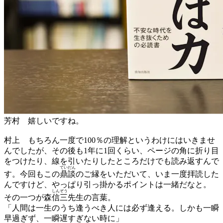
芳村
嬉しいですね。
村上
もちろん一度で100％の理解というわけにはいきませ
んでしたが、その後も1年に1回くらい、ページの角に折り目
をつけたり、線を引いたりしたところだけでも読み返すんで
ていだん
す。今回もこの
鼎談
のご縁をいただいて、いま一度拝読した
んですけど、やっぱり引っ掛かるポイントは一緒だなと。
しんぞう
その一つが森
信三
先生の言葉。
「人間は一生のうち逢うべき人には必ず逢える。しかも一瞬
早過ぎず、一瞬遅すぎない時に」