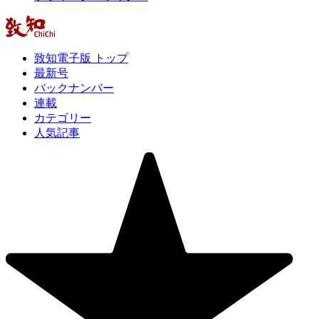
致知電子版 トップ
最新号
バックナンバー
連載
カテゴリー
人気記事