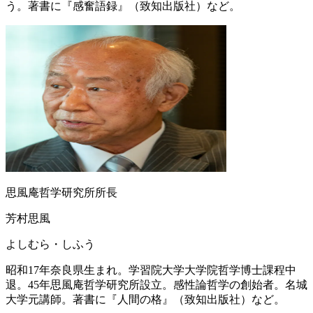
う。著書に『感奮語録』（致知出版社）など。
思風庵哲学研究所所長
芳村思風
よしむら・しふう
昭和17年奈良県生まれ。学習院大学大学院哲学博士課程中
退。45年思風庵哲学研究所設立。感性論哲学の創始者。名城
大学元講師。著書に『人間の格』（致知出版社）など。