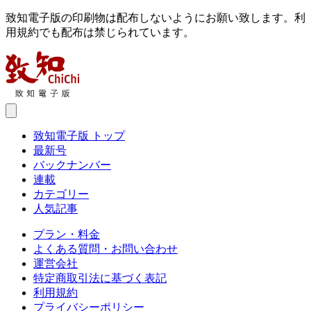
致知電子版の印刷物は配布しないようにお願い致します。利
用規約でも配布は禁じられています。
致知電子版 トップ
最新号
バックナンバー
連載
カテゴリー
人気記事
プラン・料金
よくある質問・お問い合わせ
運営会社
特定商取引法に基づく表記
利用規約
プライバシーポリシー