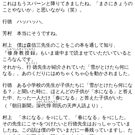
これはもうスパーンと降りてきましたね。「まさにきょうの
ことやないか」と思いながら（笑）。
行徳
ハッハッハ。
芳村
本当にそうですね。
村上
僕は森信三先生のことをこの本を通して知り、
しゅうしんきょうじゅろく
『
修身教授録
』もいま途中まで読ませていただいていると
ころなんです。
ぎょうとく
それから、
行徳
先生が紹介されていた「雪がとけたら何に
なる」。あのくだりにはめちゃくちゃ心を動かされました。
行徳
ある小学校の先生が子供たちに「雪がとけたら何にな
る？」と聞いた時に、ほとんどの子供が「水になる」と答え
た中、たった一人だけ「春になる」と答えた子供がいた
ふかしろ
じゅんろう
（『朝日新聞』
深代
惇郎
氏の天声人語より）。
村上
「水になる」を○にして、「春になる」を×にした。
その先生にこそ×をつけたいと行徳先生はおっしゃっていま
したね。この話は僕の中でいまだに一番残っていますし、た