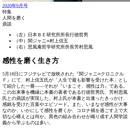
2020年9月号
特集
人間を磨く
鼎談
（左）日本ＢＥ研究所所長
行徳哲男
（中）関ジャニ∞
村上信五
（右）思風庵哲学研究所所長
芳村思風
感性を磨く生き方
5月18日にフジテレビで放映された『関ジャニ∞クロニクル
Ｆ』にて、村上信五氏が「人生で最も影響を受けた本」とし
て紹介した一冊——それが『いまこそ、感性は力』である。
この出来事を機縁に本書の著者である行徳哲男氏、芳村思風
氏との鼎談が実現した。村上氏が本書と出逢ったきっかけ、
感銘を受けた言葉やエピソード。また、いまなぜ感性が大事
なのか、いかにして感性を磨くか、コロナ禍を過ごす上で大
切な心構えとは何か。異色の組み合わせが織り成す人間学談
義から学ぶものは多い。