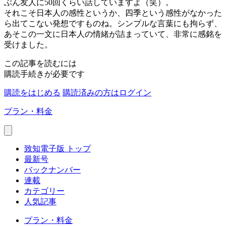
ぶん友人に50回くらい話していますよ（笑）。
それこそ日本人の感性というか、四季という感性がなかった
ら出てこない発想ですものね。シンプルな言葉にも拘らず、
あそこの一文に日本人の情緒が詰まっていて、非常に感銘を
受けました。
この記事を読むには
購読手続きが必要です
購読をはじめる
購読済みの方はログイン
プラン・料金
致知電子版 トップ
最新号
バックナンバー
連載
カテゴリー
人気記事
プラン・料金