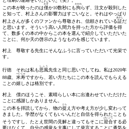
と増刷の連絡をいただいた（笑）。
わず
かかわ
この本が映ったのは
僅
か10数秒にも
拘
らず、注文が殺到した
と知って、村上さんの影響力はすごいなと。それはやっぱり
あかし
村上さんが多くのファンから尊敬され、信頼されている
証
だ
と思います。そういう高い人間力を持った方から評価を得
て、数多くの本の中からこの本を選んで紹介していただいた
ことに、何か天の啓示のようなものを感じています。
村上
尊敬する先生にそんなふうに言っていただいて光栄で
す。
しふう
行徳
それは私も
思風
先生と同じ思いでしてね。私は2020年
べいじゅ
88歳、
米寿
ですから、若い方たちにこの本を読んでもらえる
ことの嬉しさは格別です。
村上
僕のほうこそ、素晴らしい本に出逢わせていただけた
ことに感謝しかありません。
とら
この本を拝読してから、物の
捉
え方や考え方が少し変わって
きました。学歴がなくてもいいんだと自信を得られたことも
げいごう
そうですし、たとえ世間の見解と違ってもそこに
迎合
する必
要はなくて、自分の感覚を大事にして発言することに勇気を