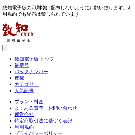
致知電子版の印刷物は配布しないようにお願い致します。利
用規約でも配布は禁じられています。
致知電子版 トップ
最新号
バックナンバー
連載
カテゴリー
人気記事
プラン・料金
よくある質問・お問い合わせ
運営会社
特定商取引法に基づく表記
利用規約
プライバシーポリシー