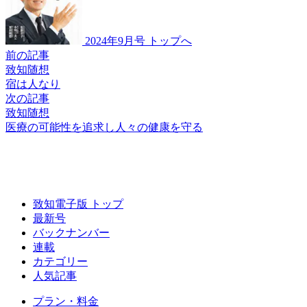
2024年9月号 トップへ
前の記事
致知随想
宿は人なり
次の記事
致知随想
医療の可能性を追求し
人々の健康を守る
致知電子版 トップ
最新号
バックナンバー
連載
カテゴリー
人気記事
プラン・料金