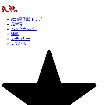
致知電子版 トップ
最新号
バックナンバー
連載
カテゴリー
人気記事