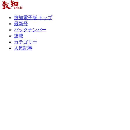
致知電子版 トップ
最新号
バックナンバー
連載
カテゴリー
人気記事