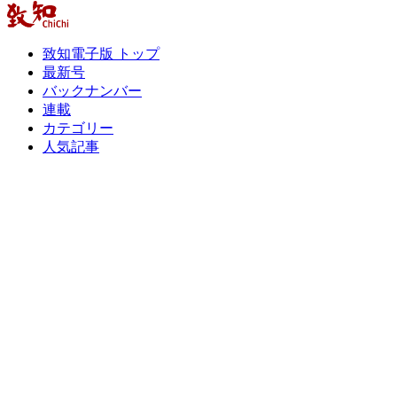
致知電子版 トップ
最新号
バックナンバー
連載
カテゴリー
人気記事