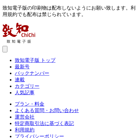
致知電子版の印刷物は配布しないようにお願い致します。利
用規約でも配布は禁じられています。
致知電子版 トップ
最新号
バックナンバー
連載
カテゴリー
人気記事
プラン・料金
よくある質問・お問い合わせ
運営会社
特定商取引法に基づく表記
利用規約
プライバシーポリシー