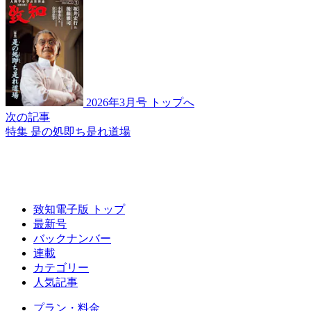
2026年3月号 トップへ
次の記事
特集 是の処即ち是れ道場
致知電子版 トップ
最新号
バックナンバー
連載
カテゴリー
人気記事
プラン・料金