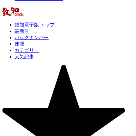
致知電子版 トップ
最新号
バックナンバー
連載
カテゴリー
人気記事