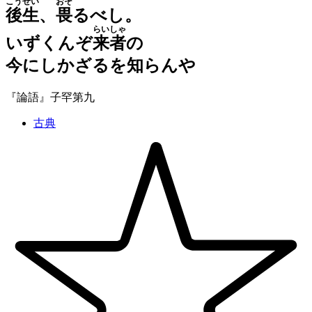
こうせい
おそ
後生
、
畏
るべし。
らいしゃ
いずくんぞ
来者
の
今にしかざるを知らんや
『論語』子罕第九
古典