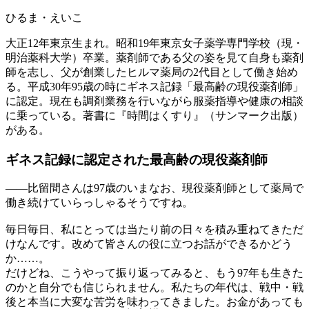
ひるま・えいこ
大正12年東京生まれ。昭和19年東京女子薬学専門学校（現・
明治薬科大学）卒業。薬剤師である父の姿を見て自身も薬剤
師を志し、父が創業したヒルマ薬局の2代目として働き始め
る。平成30年95歳の時にギネス記録「最高齢の現役薬剤師」
に認定。現在も調剤業務を行いながら服薬指導や健康の相談
に乗っている。著書に『時間はくすり』（サンマーク出版）
がある。
ギネス記録に認定された
最高齢の現役薬剤師
——
比留間さんは97歳のいまなお、現役薬剤師として薬局で
働き続けていらっしゃるそうですね。
毎日毎日、私にとっては当たり前の日々を積み重ねてきただ
けなんです。改めて皆さんの役に立つお話ができるかどう
か……。
だけどね、こうやって振り返ってみると、もう97年も生きた
のかと自分でも信じられません。私たちの年代は、戦中・戦
後と本当に大変な苦労を味わってきました。お金があっても