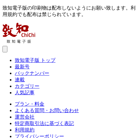
致知電子版の印刷物は配布しないようにお願い致します。利
用規約でも配布は禁じられています。
致知電子版 トップ
最新号
バックナンバー
連載
カテゴリー
人気記事
プラン・料金
よくある質問・お問い合わせ
運営会社
特定商取引法に基づく表記
利用規約
プライバシーポリシー