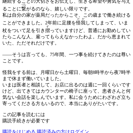
継続することの大切さをお伝えし、生きる希望や勇気を与え
つな
ることに
繋
がるのなら、嬉しい限りです。
私は自分の家が薬局だったからこそ、この歳まで働き続ける
けが
ことができました。2年前に足腰を
怪我
してしまって、いま
ず
杖をついて足を引き
摺
っていますけど、普通にお勤めしてい
たらこんな人、雇ってもらえなかったわよ。だから恵まれて
いた、ただそれだけです。
——
そうは言っても、75年間、一つ事を続けてきたのは尊い
ことです。
怪我をする前は、月曜日から土曜日、毎朝8時半から夜7時半
まで休まず働いていました。
いまは医者と相談して、お店に出るのは週に一回くらいです
けど、出てきてはカウンターの椅子に座って、患者さんと何
気ない会話を楽しんでいます。私に会うためにわざわざ立ち
寄ってくださる方もいるので、本当にありがたいです。
この記事を読むには
購読手続きが必要です
購読をはじめる
購読済みの方はログイン