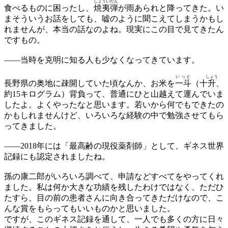
しょういだん
食べるものに困ったし、
焼夷弾
が雨あられと降ってきた。い
まそういうお話をしても、嘘のように聞こえてしまうかもし
れませんが、本当の話なのよね。現実にこの目で見てきたん
ですもの。
——
当時を克明に知る人も少なくなってきています。
いっと
しょう
長野県の奥地に疎開していた頃なんか、お米を
一斗
（十
升
、
約15キログラム）背負って、普通にひと山越えて運んでいま
したよ。よくやったなと思います。若いから何でもできたの
かもしれませんけど、いろいろな経験の中で勉強させてもら
ってきました。
——
2018年には「最高齢の現役薬剤師」として、ギネス世界
記録にも認定されましたね。
孫の康二郎がいろいろ調べて、申請などすべてをやってくれ
ました。私は何か大きな功績を残したわけではなく、ただひ
たすら、目の前の患者さんに向き合ってきただけなので、こ
んな賞をもらってもいいものかと思いました。
ですが、このギネス記録を通して、一人でも多くの方に日々