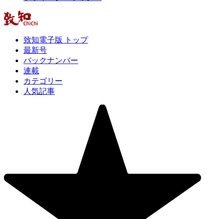
致知電子版 トップ
最新号
バックナンバー
連載
カテゴリー
人気記事