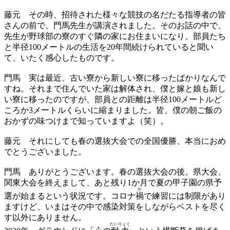
藤元
その時、招待された様々な競技の名だたる指導者の皆
さんの前で、門馬先生が講演されました。そのお話の中で、
先生が野球部の寮のすぐ隣の家にお住まいになり、部員たち
と半径100メートルの生活を20年間続けられていると聞い
て、いたく感心したものです。
門馬
実は最近、古い寮から新しい寮に移ったばかりなんで
すね。それまで住んでいた家は解体され、僕と嫁と娘も新し
い寮に移ったのですが、部員との距離は半径100メートルど
ころか3メートルくらいに縮まりました。皆、僕の朝ご飯の
おかずの味つけまで知っていますよ（笑）。
藤元
それにしても春の選抜大会での全国優勝、本当におめ
でとうございました。
門馬
ありがとうございます。春の選抜大会の後、県大会、
関東大会を終えまして、あと残り1か月で夏の甲子園の県予
か
選が始まるという状況です。コロナ
禍
で練習には制限があり
ますけど、いまはその中で感染対策をしながらベストを尽く
す以外にありません。
たいりょく