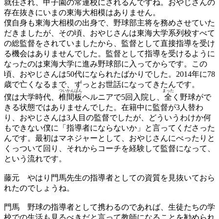
就任され、甲子園の常連校にされるんですね。おやじさんの
存在抜きにいまの東海大相模はありません。
僕自身も東海大相模の出身で、野球部主将を務めさせていた
だきましたが、その頃、おやじさんは東海大学系列校すべて
の総監督をされていましたから、監督として直接指導を受け
る機会はありませんでした。監督として指導を受けるように
なったのは東海大学に進み野球部に入ってからです。この
頃、おやじさんは50代になられたばかりでした。2014年に78
歳で亡くなるまで、ずっとお世話になってきたんです。
ついかんばん
まった
僕は大学時代、
椎間板
ヘルニアで5回入院し、
全
く野球がで
きる状態ではありませんでした。在籍中に監督が3人替わ
り、おやじさんは3人目の監督でしたが、どういうわけか何
もできない僕に「指導者にならないか」と言ってくださった
んです。最初はマネジャーとして、おやじさんにべったりと
くっついて回り、それからコーチを経験して監督になって、
という流れです。
藤元
やはり門馬先生の指導者としての資質を見抜いておら
れたのでしょうね。
門馬
野球の指導者として携わるのであれば、生徒たちの学
校での生活も見るべきだと言って教師になることを勧められ