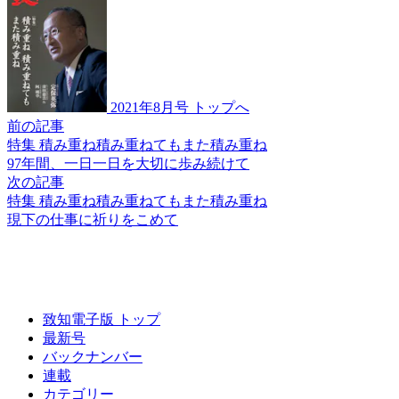
2021年8月号 トップへ
前の記事
特集 積み重ね積み重ねてもまた積み重ね
97年間、
一日一日を
大切に歩み続けて
次の記事
特集 積み重ね積み重ねてもまた積み重ね
現下の仕事に祈りをこめて
致知電子版 トップ
最新号
バックナンバー
連載
カテゴリー