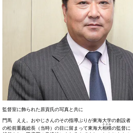
監督室に飾られた原貢氏の写真と共に
門馬
ええ。おやじさんのその指導ぶりが東海大学の創設者
さがみ
の松前重義総長（当時）の目に留まって東海大
相模
の監督に