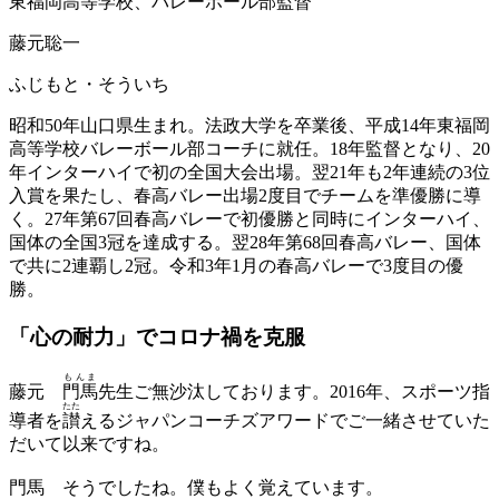
東福岡高等学校、バレーボール部監督
藤元聡一
ふじもと・そういち
昭和50年山口県生まれ。法政大学を卒業後、平成14年東福岡
高等学校バレーボール部コーチに就任。18年監督となり、20
年インターハイで初の全国大会出場。翌21年も2年連続の3位
入賞を果たし、春高バレー出場2度目でチームを準優勝に導
く。27年第67回春高バレーで初優勝と同時にインターハイ、
国体の全国3冠を達成する。翌28年第68回春高バレー、国体
で共に2連覇し2冠。令和3年1月の春高バレーで3度目の優
勝。
「心の耐力」で
コロナ禍を克服
もんま
藤元
門馬
先生ご無沙汰しております。2016年、スポーツ指
たた
導者を
讃
えるジャパンコーチズアワードでご一緒させていた
だいて以来ですね。
門馬
そうでしたね。僕もよく覚えています。