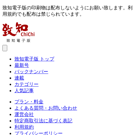
致知電子版の印刷物は配布しないようにお願い致します。利
用規約でも配布は禁じられています。
致知電子版 トップ
最新号
バックナンバー
連載
カテゴリー
人気記事
プラン・料金
よくある質問・お問い合わせ
運営会社
特定商取引法に基づく表記
利用規約
プライバシーポリシー