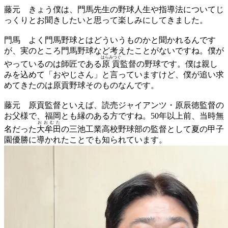
藤元
きょう僕は、門馬先生の野球人生や指導法についてじ
っくりとお聞きしたいと思って楽しみにしてきました。
門馬
よく門馬野球とはどういうものかと聞かれるんです
が、実のところ門馬野球など考えたことがないですね。僕が
はらみつぐ
やっているのは師匠である
原貢
監督の野球です。僕は親し
みを込めて「おやじさん」と言っていますけど、僕が追い求
めてきたのは原貢野球そのものなんです。
藤元
原貢監督といえば、読売ジャイアンツ・原辰徳監督の
お父様で、福岡とも縁のある方ですね。50年以上前、当時無
おおむた
名だった
大牟田
の三池工業高校野球部の監督として夏の甲子
園優勝に導かれたことでも知られています。