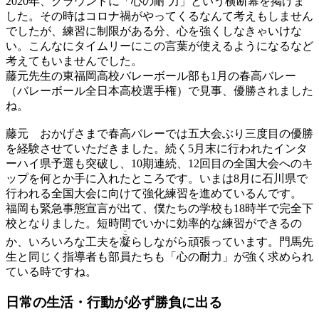
2020年、グラウンドに「心の
耐力
」という横断幕を掲げま
した。その時はコロナ禍がやってくるなんて考えもしません
でしたが、練習に制限がある分、心を強くしなきゃいけな
い。こんなにタイムリーにこの言葉が使えるようになるなど
考えてもいませんでした。
藤元先生の東福岡高校バレーボール部も1月の春高バレー
（バレーボール全日本高校選手権）で見事、優勝されました
ね。
藤元
おかげさまで春高バレーでは五大会ぶり三度目の優勝
を経験させていただきました。続く5月末に行われたインタ
ーハイ県予選も突破し、10期連続、12回目の全国大会へのキ
ップを何とか手に入れたところです。いまは8月に石川県で
行われる全国大会に向けて強化練習を進めているんです。
福岡も緊急事態宣言が出て、僕たちの学校も18時半で完全下
校となりました。短時間でいかに効率的な練習ができるの
こ
か、いろいろな工夫を
凝
らしながら頑張っています。門馬先
生と同じく指導者も部員たちも「心の耐力」が強く求められ
ている時ですね。
日常の生活・行動が
必ず勝負に出る