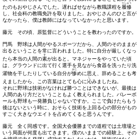
りしゅう
たのもおやじさんでした。遅ればせながら教職課程を
履修
し、社会科の教職免許を取りました。おやじさんのひと言が
なかったら、僕は教師にはなっていなかったと思います。
藤元
その頃、原監督にどういうことを教わったのですか。
門馬
野球は人間がやるスポーツだから、人間のそのままが
出るということを常に言われました。特に自分が厳しくなっ
す
たら本当の人間の
素
が出ると。マネジャーをやっていた頃
は、グラウンドに出て行く選手を見ながら食器を洗ったり洗
みじ
濯物を干したりしている自分が
惨
めに思え、辞めることも考
し
えましたから、この言葉はとても心に
沁
みましたね。
それに野球は技術がなければ勝つことはできないが、最後は
人間のあり方だということもよく教えられました。バレーボ
ールも野球も一発勝負じゃないですか。ここで負けたらもう
後はないという時に、おそらく技術を上回る心の部分がもの
すごく大きなウエイトを占めてくると思うんです。
藤元
全く同感です。全国大会優勝までの道程では土壇場と
いう局面が何度も出てきます。僕のいままでの経験上、その