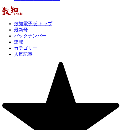
致知電子版 トップ
最新号
バックナンバー
連載
カテゴリー
人気記事