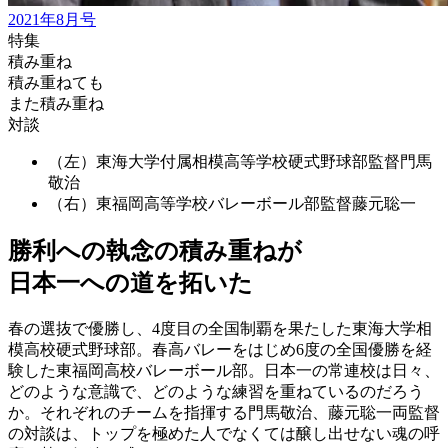
2021年8月号
特集
積み重ね
積み重ねても
また積み重ね
対談
（左）東海大学付属相模高等学校硬式野球部監督
門馬
敬治
（右）東福岡高等学校バレーボール部監督
藤元聡一
勝利への執念の積み重ねが
日本一への道を拓いた
春の選抜で優勝し、4度目の全国制覇を果たした東海大学相
模高校硬式野球部。春高バレーをはじめ6度の全国優勝を経
験した東福岡高校バレーボール部。日本一の常連校は日々、
どのような意識で、どのような練習を重ねているのだろう
か。それぞれのチームを指揮する門馬敬治、藤元聡一両監督
の対談は、トップを極めた人でなくては醸し出せない魂の呼