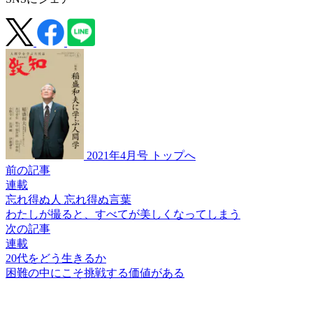
2021年4月号 トップへ
前の記事
連載
忘れ得ぬ人 忘れ得ぬ言葉
わたしが撮ると、すべてが
美しくなってしまう
次の記事
連載
20代をどう生きるか
困難の中にこそ
挑戦する価値がある