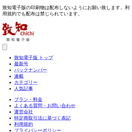
致知電子版の印刷物は配布しないようにお願い致します。利
用規約でも配布は禁じられています。
致知電子版 トップ
最新号
バックナンバー
連載
カテゴリー
人気記事
プラン・料金
よくある質問・お問い合わせ
運営会社
特定商取引法に基づく表記
利用規約
プライバシーポリシー