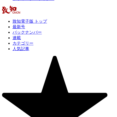
致知電子版 トップ
最新号
バックナンバー
連載
カテゴリー
人気記事