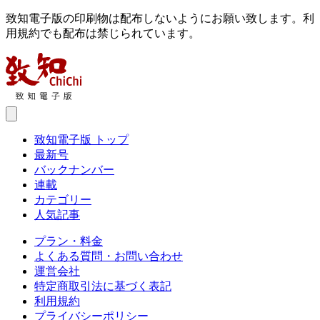
致知電子版の印刷物は配布しないようにお願い致します。利
用規約でも配布は禁じられています。
致知電子版 トップ
最新号
バックナンバー
連載
カテゴリー
人気記事
プラン・料金
よくある質問・お問い合わせ
運営会社
特定商取引法に基づく表記
利用規約
プライバシーポリシー