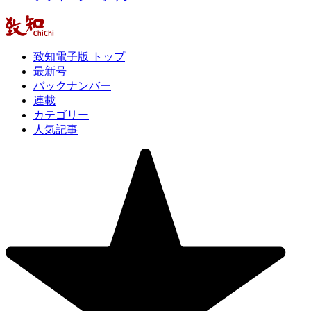
致知電子版 トップ
最新号
バックナンバー
連載
カテゴリー
人気記事