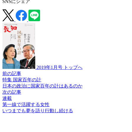
SNSにシェア
2019年1月号 トップへ
前の記事
特集 国家百年の計
日本の政治に
国家百年の計はあるのか
次の記事
連載
第一線で活躍する女性
いつまでも夢を語り
行動し続ける