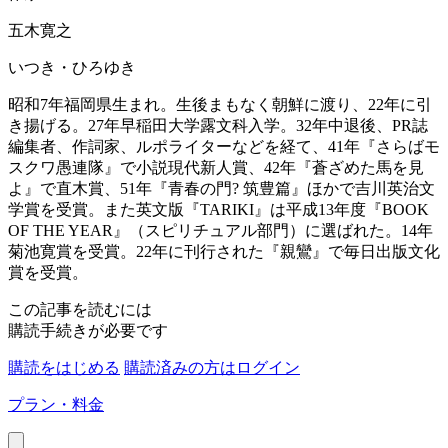
五木寛之
いつき・ひろゆき
昭和7年福岡県生まれ。生後まもなく朝鮮に渡り、22年に引
き揚げる。27年早稲田大学露文科入学。32年中退後、PR誌
編集者、作詞家、ルポライターなどを経て、41年『さらばモ
スクワ愚連隊』で小説現代新人賞、42年『蒼ざめた馬を見
よ』で直木賞、51年『青春の門? 筑豊篇』ほかで吉川英治文
学賞を受賞。また英文版『TARIKI』は平成13年度『BOOK
OF THE YEAR』（スピリチュアル部門）に選ばれた。14年
菊池寛賞を受賞。22年に刊行された『親鸞』で毎日出版文化
賞を受賞。
この記事を読むには
購読手続きが必要です
購読をはじめる
購読済みの方はログイン
プラン・料金