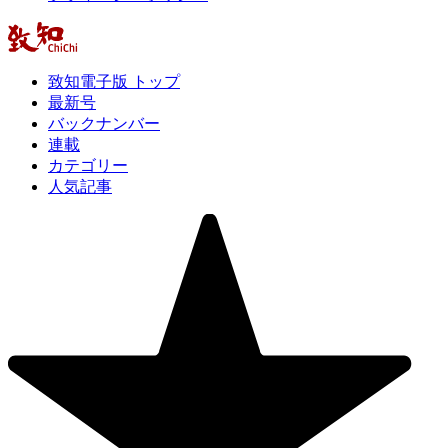
致知電子版 トップ
最新号
バックナンバー
連載
カテゴリー
人気記事