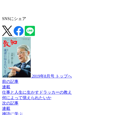
SNSにシェア
2019年8月号 トップへ
前の記事
連載
仕事と人生に生かすドラッカーの教え
何によって憶えられたいか
次の記事
連載
禅語に学ぶ