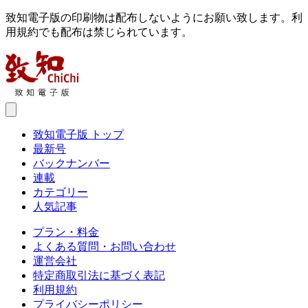
致知電子版の印刷物は配布しないようにお願い致します。利
用規約でも配布は禁じられています。
致知電子版 トップ
最新号
バックナンバー
連載
カテゴリー
人気記事
プラン・料金
よくある質問・お問い合わせ
運営会社
特定商取引法に基づく表記
利用規約
プライバシーポリシー