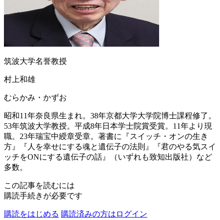
筑波大学名誉教授
村上和雄
むらかみ・かずお
昭和11年奈良県生まれ。38年京都大学大学院博士課程修了。
53年筑波大学教授。平成8年日本学士院賞受賞。11年より現
職。23年瑞宝中綬章受章。著書に『スイッチ・オンの生き
方』『人を幸せにする魂と遺伝子の法則』『君のやる気スイ
ッチをONにする遺伝子の話』（いずれも致知出版社）など
多数。
この記事を読むには
購読手続きが必要です
購読をはじめる
購読済みの方はログイン