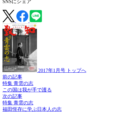
SNSにシェア
2017年1月号 トップへ
前の記事
特集 青雲の志
この国は我が手で護る
次の記事
特集 青雲の志
福田恆存に学ぶ
日本人の志