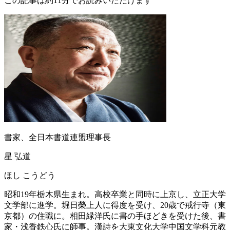
この記事は約11分でお読みいただけます
書家、全日本書道連盟理事長
星 弘道
ほし こうどう
昭和19年栃木県生まれ。高校卒業と同時に上京し、立正大学
文学部に進学。堀日榮上人に得度を受け、20歳で戒行寺（東
京都）の住職に。相田緑洋氏に書の手ほどきを受けた後、書
家・浅香鉄心氏に師事。漢詩を大東文化大学中国文学科元教