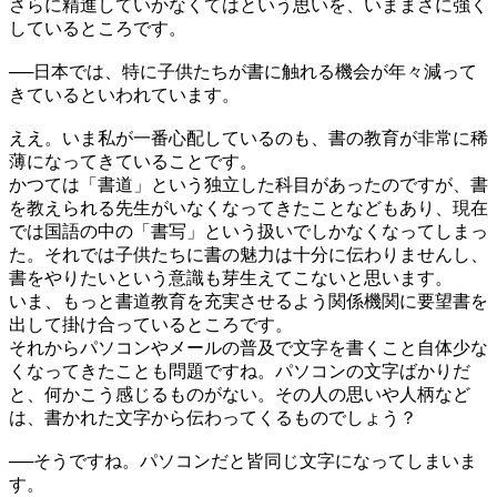
さらに精進していかなくてはという思いを、いままさに強く
しているところです。
──
日本では、特に子供たちが書に触れる機会が年々減って
きているといわれています。
ええ。いま私が一番心配しているのも、書の教育が非常に稀
薄になってきていることです。
かつては「書道」という独立した科目があったのですが、書
を教えられる先生がいなくなってきたことなどもあり、現在
では国語の中の「書写」という扱いでしかなくなってしまっ
た。それでは子供たちに書の魅力は十分に伝わりませんし、
書をやりたいという意識も芽生えてこないと思います。
いま、もっと書道教育を充実させるよう関係機関に要望書を
出して掛け合っているところです。
それからパソコンやメールの普及で文字を書くこと自体少な
くなってきたことも問題ですね。パソコンの文字ばかりだ
と、何かこう感じるものがない。その人の思いや人柄など
は、書かれた文字から伝わってくるものでしょう？
──
そうですね。パソコンだと皆同じ文字になってしまいま
す。