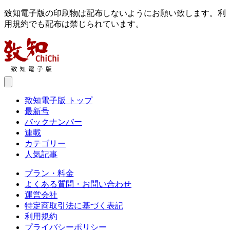
致知電子版の印刷物は配布しないようにお願い致します。利
用規約でも配布は禁じられています。
致知電子版 トップ
最新号
バックナンバー
連載
カテゴリー
人気記事
プラン・料金
よくある質問・お問い合わせ
運営会社
特定商取引法に基づく表記
利用規約
プライバシーポリシー