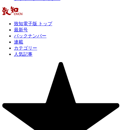
致知電子版 トップ
最新号
バックナンバー
連載
カテゴリー
人気記事