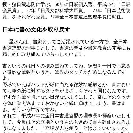
授・猪口篤志氏に学ぶ。50年に日展初入選、平成19年「日展
会員賞」、22年「日展文部科学大臣賞」、23年「日本芸術院
賞」をそれぞれ受賞。27年全日本書道連盟理事長に就任。
日本に書の文化を
取り戻す
──
星さんは、書家としてご活躍されている一方で、全日本
書道連盟の理事長として、書道の普及や書道教育の充実にも
精力的に取り組んでいらっしゃいます。
書というのは日々の積み重ねでしてね、練習を一日でも怠る
と微妙な筆致というか、筆先のタッチがだめになるんです
よ。
野球でいえばバットが球に当たる微妙な感触とか、書におい
ても筆の紙に対するタッチがまさしくそれと同じなんです。
ですから筆を持たない日がないようにして、常にそのタッチ
を体に覚え込ませておかないと紙に負けてしまう。書はま
ぁ、そういう世界ですね。
それで、平成27年に全日本書道連盟の理事長を拝命いたしま
して、今度はその立場というものも含めて書を評価されるよ
うになりました。「立場が人を創る」とはよくいいますが、